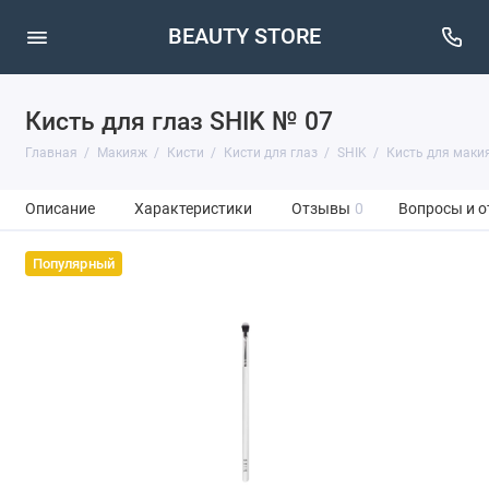
BEAUTY STORE
Кисть для глаз SHIK № 07
Главная
Макияж
Кисти
Кисти для глаз
SHIK
Кисть для маки
Описание
Характеристики
Отзывы
0
Вопросы и о
Популярный