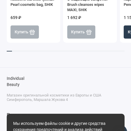
Pearl cosmetic bag, SHIK
Brush cleanses wipes
Penc
MAXI, SHIK
659 ₽
1 692 ₽
1 1
Купить
Купить
К
Individual
Beauty
Магазин оригинальной косметики из Европы и США
Симферополь, Маршала Жукова 4
Поддержка
Мы используем файлы cookie и другие средства
+7 (978) 586-46-46
сохранения предпочтений и анализа действий