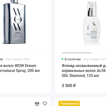
ии
Код товара: 2429
В наличии
Код товара: 20
ля волос WOW Dream
Флюид несмываемый д
ernatural Spray, 200 мл
нормальных волос ALF
SDL Diamond, 125 мл
3 500 ₽
Популярный