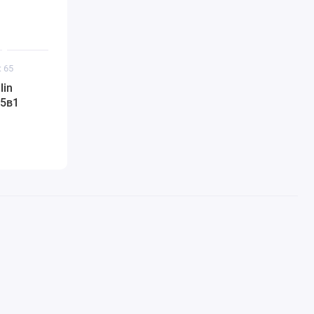
: 65
lin
15в1