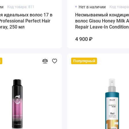
ии
Код товара: 811
Нет в наличии
Код товара
я идеальных волос 17 в
Несмываемый кондицио
Professional Perfect Hair
волос Gisou Honey Milk A
ray, 250 мл
Repair Leave-In Condition
150 мл
4 900 ₽
й
Популярный