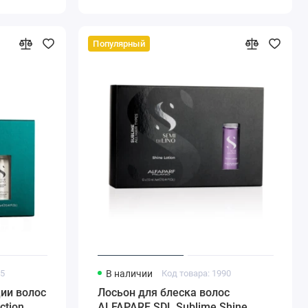
Популярный
15
В наличии
Код товара: 1990
ии волос
Лосьон для блеска волос
tion,
ALFAPARF SDL Sublime Shine