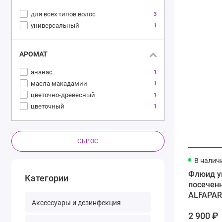
для всех типов волос
3
универсальный
1
АРОМАТ
ананас
1
масла макадамии
1
цветочно-древесный
1
цветочный
1
СБРОС
В налич
Флюид у
Категории
посечен
ALFAPARF
Аксессуары и дезинфекция
2 900 ₽