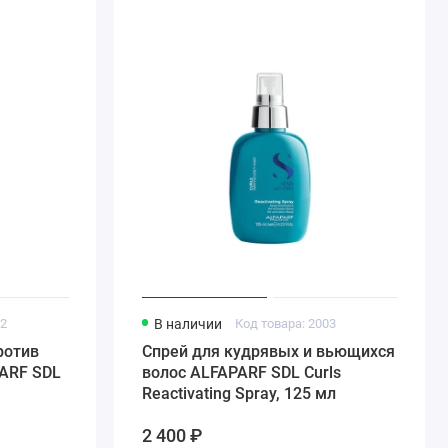
22
В наличии
Код товара: 2003
ротив
Спрей для кудрявых и вьющихся
ARF SDL
волос ALFAPARF SDL Curls
Reactivating Spray, 125 мл
2 400 ₽