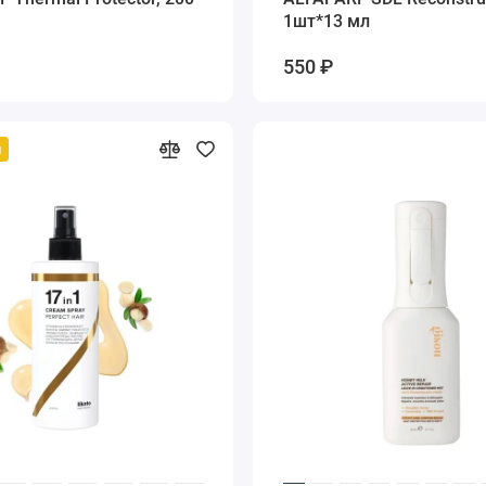
1шт*13 мл
550 ₽
й