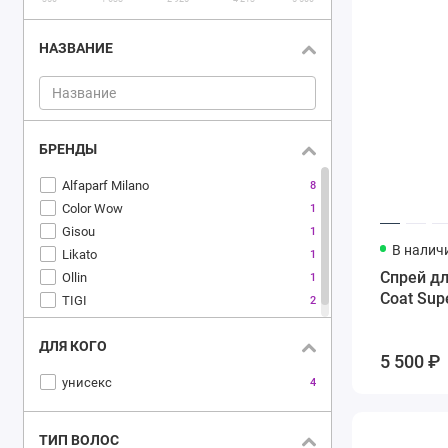
НАЗВАНИЕ
БРЕНДЫ
Alfaparf Milano
8
Color Wow
1
Gisou
1
В налич
Likato
1
Спрей д
Ollin
1
Coat Sup
TIGI
2
ДЛЯ КОГО
5 500 ₽
унисекс
4
ТИП ВОЛОС