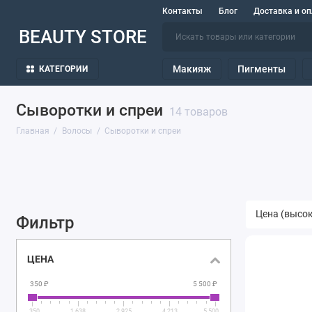
Контакты
Блог
Доставка и оп
BEAUTY STORE
Макияж
Пигменты
КАТЕГОРИИ
Сыворотки и спреи
14 товаров
Главная
Волосы
Сыворотки и спреи
Фильтр
ЦЕНА
350 ₽
5 500 ₽
350
1 638
2 925
4 213
5 500