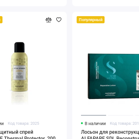
й
Популярный
ии
Код товара: 2025
В наличии
Код товара: 20
щитный спрей
Лосьон для реконструкц
 Thermal Protector, 200
ALFAPARF SDL Reconstruc