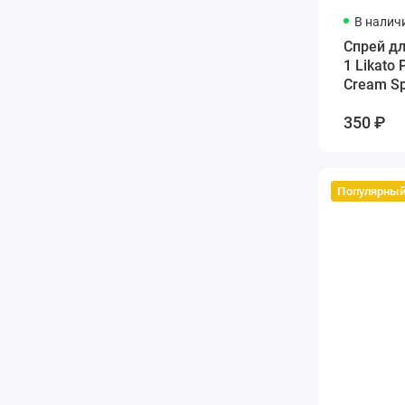
В налич
Спрей дл
1 Likato 
Cream Sp
350 ₽
Популярны