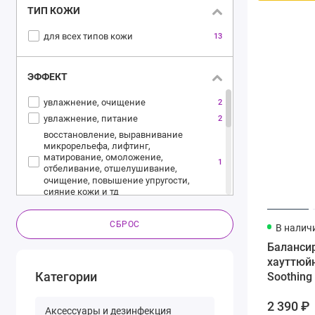
ТИП КОЖИ
для всех типов кожи
13
ЭФФЕКТ
увлажнение, очищение
2
увлажнение, питание
2
восстановление, выравнивание
микрорельефа, лифтинг,
матирование, омоложение,
1
отбеливание, отшелушивание,
очищение, повышение упругости,
сияние кожи и тд
восстановление, очищение, сияние
1
кожи, смягчение
СБРОС
В налич
для сухой кожи, для нормальной
1
кожи
Баланси
матирование, очищение
1
хауттюйн
Категории
осветление, восстановление
Soothing
1
очищение
1
2 390 ₽
против признаков старения,
Аксессуары и дезинфекция
1