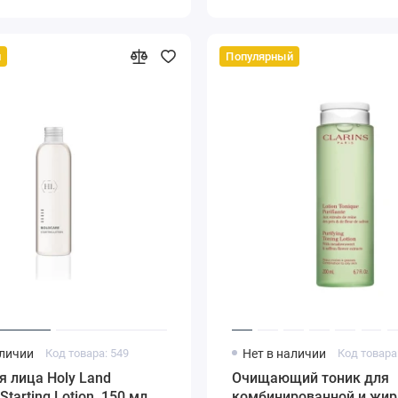
й
Популярный
аличии
Код товара: 549
Нет в наличии
Код товара
я лица Holy Land
Очищающий тоник для
Starting Lotion, 150 мл
комбинированной и жир