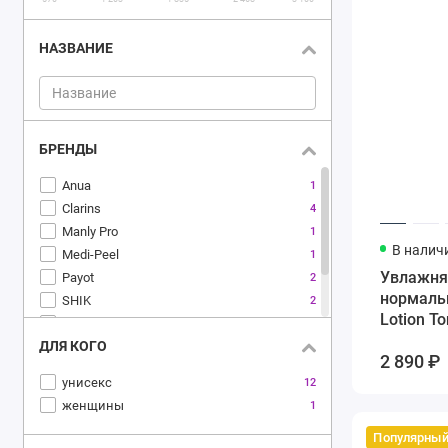
НАЗВАНИЕ
БРЕНДЫ
Anua
1
Clarins
4
Manly Pro
1
В налич
Medi-Peel
1
Увлажня
Payot
2
нормальн
SHIK
2
Lotion T
SKIN1004
3
ДЛЯ КОГО
The Ordinary
1
2 890 ₽
унисекс
12
женщины
1
Популярны