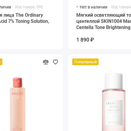
аличии
Код товара: 398
Нет в наличии
Код товара
я лица The Ordinary
Мягкий осветляющий то
Acid 7% Toning Solution,
центеллой SKIN1004 Ma
Centella Tone Brightening
Toner, 210 мл
1 890 ₽
й
Популярный