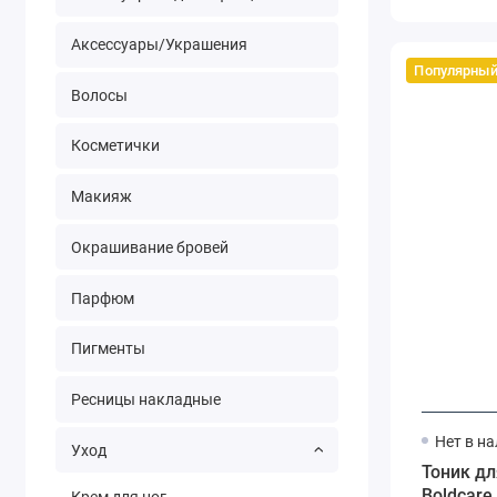
восстановление
снятие воспалений, тонизирование,
1
Аксессуары/Украшения
увлажнение, улучшение цвета
Популярны
уход
1
Волосы
Косметички
Макияж
Окрашивание бровей
Парфюм
Пигменты
Ресницы накладные
Нет в н
Уход
Тоник дл
Boldcare 
Крем для ног