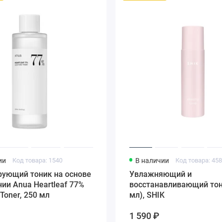
ии
Код товара: 1540
В наличии
Код товара: 45
рующий тоник на основе
Увлажняющий и
ии Anua Heartleaf 77%
восстанавливающий тон
 Toner, 250 мл
мл), SHIK
1 590 ₽