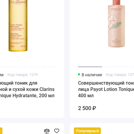
ии
Код товара: 1279
В наличии
Код товара: 13
ющий тоник для
Совершенствующий тон
ой и сухой кожи Clarins
лица Payot Lotion Tonique
onique Hydratante, 200 мл
400 мл
2 500 ₽
й
Популярный