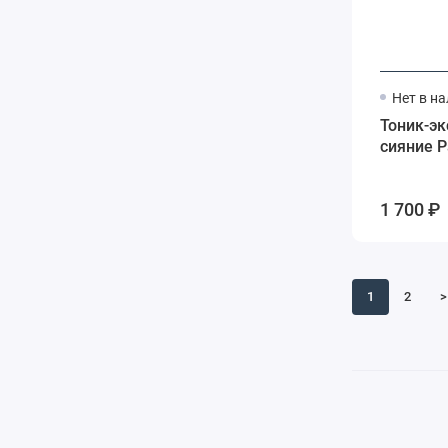
Нет в н
Тоник-э
сияние P
1 700 ₽
1
2
>