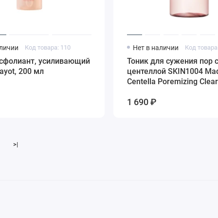
аличии
Код товара: 110
Нет в наличии
Код товара
ксфолиант, усиливающий
Тоник для сужения пор 
ayot, 200 мл
центеллой SKIN1004 Ma
Centella Poremizing Clear
210 мл
1 690 ₽
>|