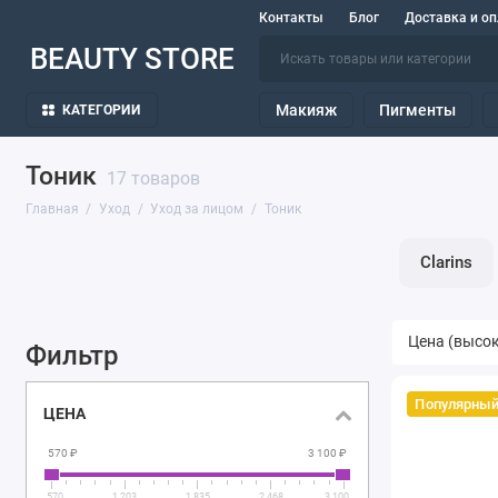
Контакты
Блог
Доставка и оп
BEAUTY STORE
Макияж
Пигменты
КАТЕГОРИИ
Тоник
17 товаров
Главная
Уход
Уход за лицом
Тоник
Clarins
Фильтр
Популярны
ЦЕНА
570 ₽
3 100 ₽
570
1 203
1 835
2 468
3 100