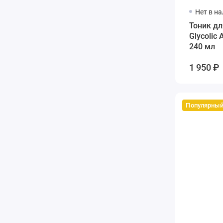
Нет в н
Тоник дл
Glycolic 
240 мл
1 950 ₽
Популярны