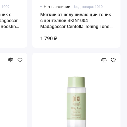
: 1009
Нет в наличии
Код товара: 1010
ник с
Мягкий отшелушивающий тоник
dagascar
с центеллой SKIN1004
 Boosting
Madagascar Centella Toning Toner,
210 мл
1 790 ₽