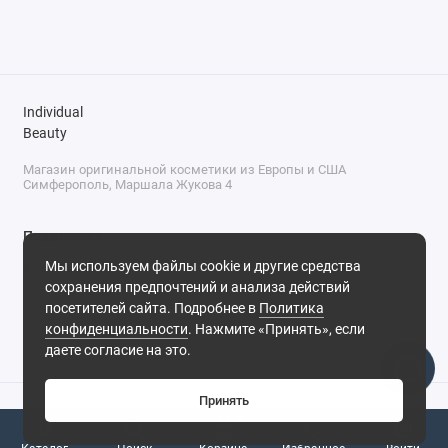
Individual
Beauty
Магазин оригинальной косметики из Европы и США
Симферополь, Маршала Жукова 4
Поддержка
Мы используем файлы cookie и другие средства
+7 (978) 586-46-46
сохранения предпочтений и анализа действий
ПН-ПТ: 9:00 - 18:00
посетителей сайта. Подробнее в
Политика
Суббота: 9:00 - 17:00
конфиденциальности
. Нажмите «Принять», если
Воскресенье: выходной
Симферополь, ул. Маршала Жукова, 4
даете согласие на это.
Принять
0