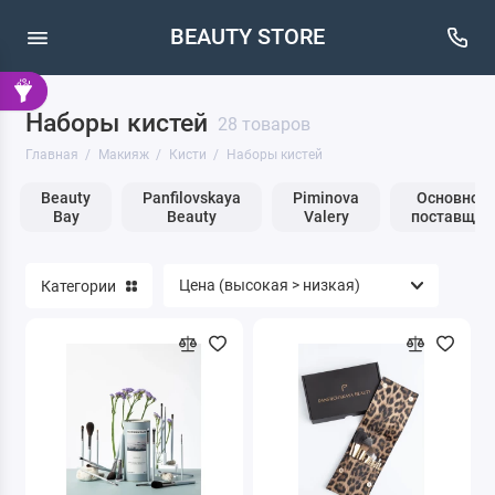
BEAUTY STORE
Наборы кистей
Кисти
28 товаров
Главная
Макияж
Кисти
Наборы кистей
Макияж бровей
Beauty
Panfilovskaya
Piminova
Основной
Bay
Beauty
Valery
поставщик
Макияж глаз
Макияж губ
Категории
Макияж лица
Очищение