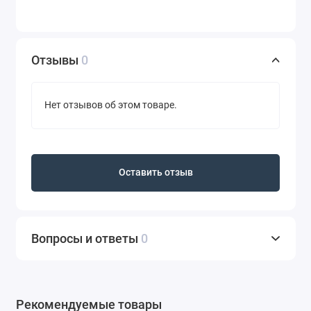
линий, для создания ультра модной графики и для
оттягивания кончика стрелки в микро тонкую линию.
(искусственный ворс енота)
Отзывы
0
Нет отзывов об этом товаре.
Оставить отзыв
Вопросы и ответы
0
Рекомендуемые товары