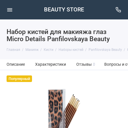
BEAUTY STORE
Набор кистей для макияжа глаз
Micro Details Panfilovskaya Beauty
Главная
Макияж
Кисти
Наборы кистей
Panfilovskaya Beauty
Описание
Характеристики
Отзывы
0
Вопросы и о
Популярный