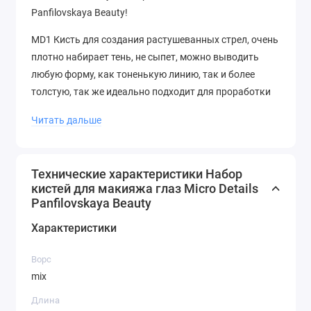
Panfilovskaya Beauty!
MD1 Кисть для создания растушеванных стрел, очень
плотно набирает тень, не сыпет, можно выводить
любую форму, как тоненькую линию, так и более
толстую, так же идеально подходит для проработки
нижнего века. (имитация козы)
Читать дальше
MD2 Идеальная кисть для нанесения теней в глубину
века. Так же можно уплотнять цвет, делать его более
интенсивным не осыпает текстуру, идеальна для
Технические характеристики Набор
кистей для макияжа глаз Micro Details
нанесения черных оттенков. (пони)
Panfilovskaya Beauty
MD3 Кисть служит для детальной проработки, можно
Характеристики
использовать в технике создания стрел тенями,
идеальна для прорисовки внутреннего уголка и
Ворс
нанесения теней на нижнее веко четкой линией. (микс
mix
натурального и искусственного ворса козы)
Длина
MD4 Кисть классической острой формы, идеальна