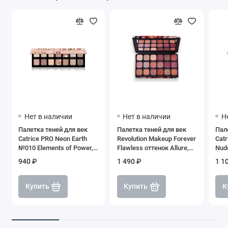
Нет в наличии
Нет в наличии
Н
Палетка теней для век
Палетка теней для век
Пал
Catrice PRO Neon Earth
Revolution Makeup Forever
Catr
№010 Elements of Power,
Flawless оттенок Allure,
Nude
10,6 г
18 x 1,1 г
940 ₽
1 490 ₽
1 1
Купить
Купить
К