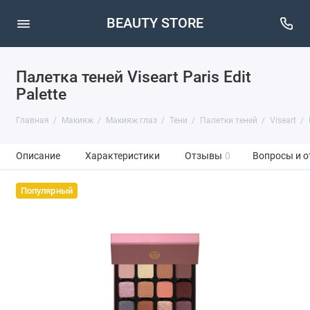
BEAUTY STORE
Палетка теней Viseart Paris Edit
Palette
Главная
Макияж
Макияж глаз
Тени
Палетки теней
Viseart
Описание
Характеристики
Отзывы
0
Вопросы и о
Популярный