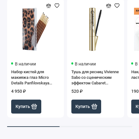
В наличии
В наличии
В
Набор кистей для
Тушь для ресниц Vivienne
Нак
макияжа глаз Micro
Sabo со сценическим
лас
Details Panfilovskaya
эффектом Cabaret
Beauty
Premiere Черная
4 950 ₽
520 ₽
190
Купить
Купить
К