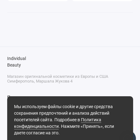
Individual
Beauty
Магазин оригинальной косметики из Европы и США
Симферополь, Маршала Жукова 4
Поддержка
Мы используем файлы cookie и другие средства
+7 (978) 586-46-46
сохранения предпочтений и анализа действий
ПН-ПТ: 9:00 - 18:00
посетителей сайта. Подробнее в
Политика
Суббота: 9:00 - 17:00
конфиденциальности
. Нажмите «Принять», если
Воскресенье: выходной
Симферополь, ул. Маршала Жукова, 4
даете согласие на это.