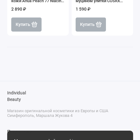
кожи Anua Peach 77 Niacin
муцином улитки COSRX
Essence Toner, 250 мл
Advanced Snail 96 Mucin
2 890 ₽
1 590 ₽
Power Essence, 100 мл
Купить
Купить
Individual
Beauty
Магазин оригинальной косметики из Европы и США
Симферополь, Маршала Жукова 4
Поддержка