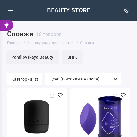
BEAUTY STORE
Спонжи
Косметичка
16 товаров
Главная
Аксессуары и дезинфекция
Спонжи
Палитра
Panfilovskaya Beauty
SHIK
Разбавитель
Шпатель
Категории
Шпателя для воска
Антисептик
Зажимы для ресниц (керлеры)
Органайзеры