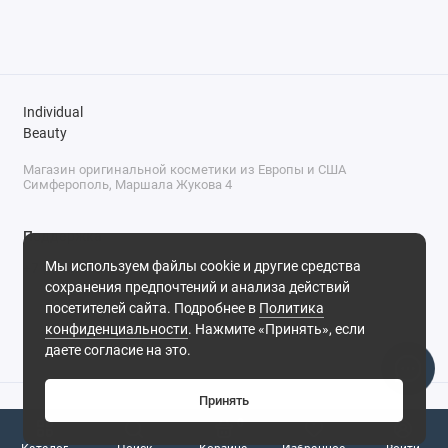
Individual
Beauty
Магазин оригинальной косметики из Европы и США
Симферополь, Маршала Жукова 4
Поддержка
Мы используем файлы cookie и другие средства
+7 (978) 586-46-46
сохранения предпочтений и анализа действий
ПН-ПТ: 9:00 - 18:00
посетителей сайта. Подробнее в
Политика
Суббота: 9:00 - 17:00
конфиденциальности
. Нажмите «Принять», если
Воскресенье: выходной
Симферополь, ул. Маршала Жукова, 4
даете согласие на это.
Принять
0