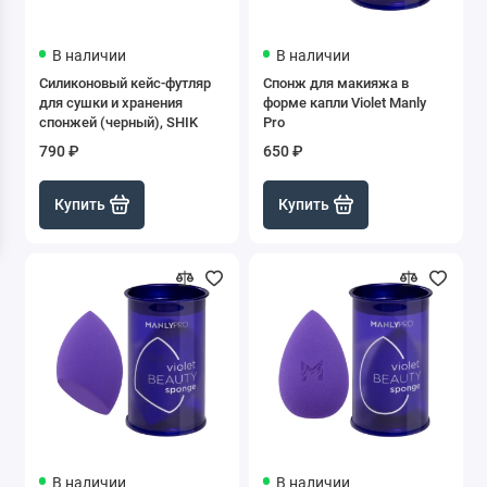
Очищающие салфетки для кистей
В наличии
В наличии
Спонжи
Силиконовый кейс-футляр
Спонж для макияжа в
для сушки и хранения
форме капли Violet Manly
Точилки
спонжей (черный), SHIK
Pro
790 ₽
650 ₽
Очищение
Купить
Купить
В наличии
В наличии