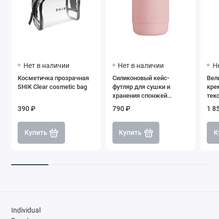
Нет в наличии
Нет в наличии
Н
Косметичка прозрачная
Силиконовый кейс-
Вел
SHIK Clear cosmetic bag
футляр для сушки и
кре
хранения спонжей
текс
(розовый), SHIK
SHI
390 ₽
790 ₽
1 8
Купить
Купить
К
Individual