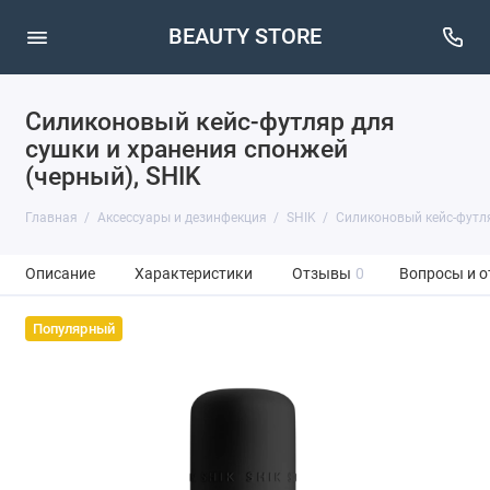
BEAUTY STORE
Силиконовый кейс-футляр для
сушки и хранения спонжей
(черный), SHIK
Главная
Аксессуары и дезинфекция
SHIK
Силиконовый кейс-футля
Описание
Характеристики
Отзывы
0
Вопросы и о
Популярный