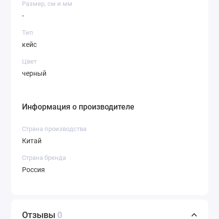
Размер, см и мм
-
Тип
кейс
Цвет
черный
Информация о производителе
Страна производства
Китай
Страна бренда
Россия
Отзывы
0