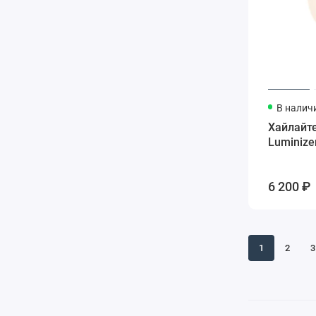
В налич
Хайлайте
Luminize
6 200 ₽
1
2
3