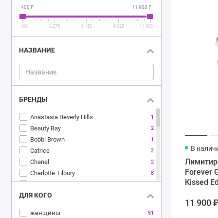
400 ₽
11 900 ₽
400
3 275
6 150
9 025
11 900
НАЗВАНИЕ
БРЕНДЫ
Anastasia Beverly Hills
1
Beauty Bay
2
Bobbi Brown
1
В налич
Catrice
2
Лимитир
Chanel
2
Forever 
Charlotte Tilbury
8
Kissed E
Dior
13
ДЛЯ КОГО
Divage
2
11 900 
Dolce&Gabbana
1
женщины
51
Fenty Beauty
4