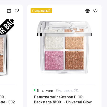
Популярный
0
В наличии
Код товара: 552
OR
Палетка хайлайтеров DIOR
tte - 002
Backstage №001 - Universal Glow