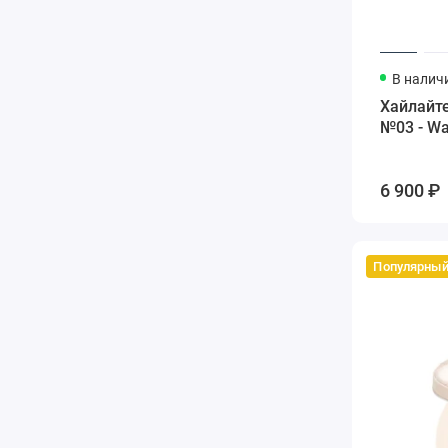
В налич
Хайлайте
№03 - Wa
6 900 ₽
Популярны