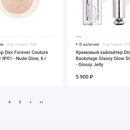
ии
Код товара: 1388
В наличии
Код товара: 25
р Dior Forever Couture
Кремовый хайлайтер Dio
r №01 - Nude Glow, 6 г
Backstage Glassy Glow S
- Glossy Jelly
5 900 ₽
4
5
>
>|