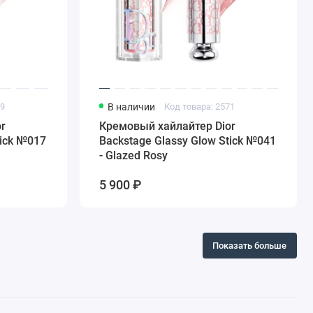
89
В наличии
Код товара: 2571
r
Кремовый хайлайтер Dior
tick №017
Backstage Glassy Glow Stick №041
- Glazed Rosy
5 900 ₽
Показать больше