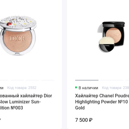
ии
Код товара: 2552
В наличии
Код товара: 23
ованный хайлайтер Dior
Хайлайтер Chanel Poudr
Glow Luminizer Sun-
Highlighting Powder №10 -
dition №003
Gold
₽
7 500 ₽