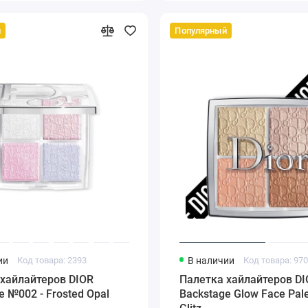
й
Популярный
ии
Код товара: 2393
В наличии
Код товара: 97
хайлайтеров DIOR
Палетка хайлайтеров DI
e №002 - Frosted Opal
Backstage Glow Face Pale