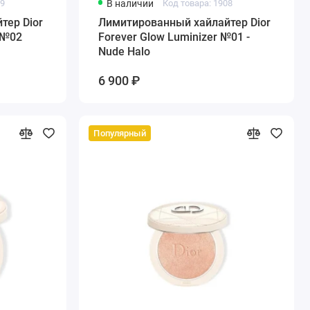
09
В наличии
Код товара: 1908
тер Dior
Лимитированный хайлайтер Dior
- №02
Forever Glow Luminizer №01 -
Nude Halo
6 900 ₽
Популярный