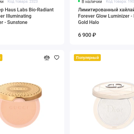
ии
Код товара: 2323
В наличии
Код товара: 19
р Haus Labs Bio-Radiant
Лимитированный хайлай
r Illuminating
Forever Glow Luminizer 
er - Sunstone
Gold Halo
6 900 ₽
й
Популярный