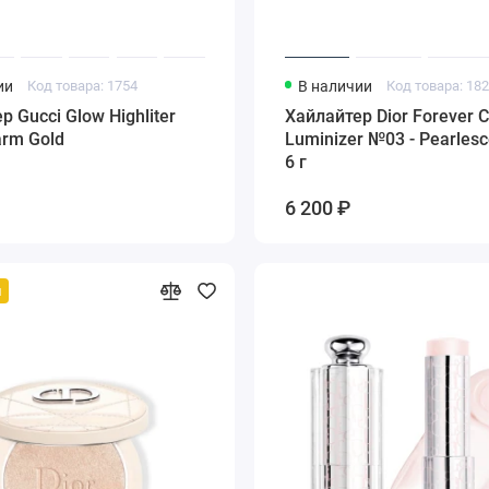
ии
Код товара: 1754
В наличии
Код товара: 18
р Gucci Glow Highliter
Хайлайтер Dior Forever 
rm Gold
Luminizer №03 - Pearlesc
6 г
6 200 ₽
й