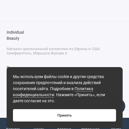
Individual
Beauty
Магазин оригинальной косметики из Европы и США
Симферополь, Маршала Жукова 4
Поддержка
Мы используем файлы cookie и другие средства
+7 (978) 586-46-46
сохранения предпочтений и анализа действий
ПН-ПТ: 9:00 - 18:00
посетителей сайта. Подробнее в
Политика
Суббота: 9:00 - 17:00
конфиденциальности
. Нажмите «Принять», если
Воскресенье: выходной
Симферополь, ул. Маршала Жукова, 4
даете согласие на это.
Принять
0