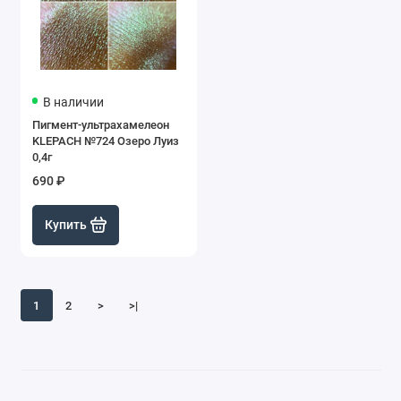
В наличии
Пигмент-ультрахамелеон
KLEPACH №724 Озеро Луиз
0,4г
690 ₽
Купить
1
2
>
>|