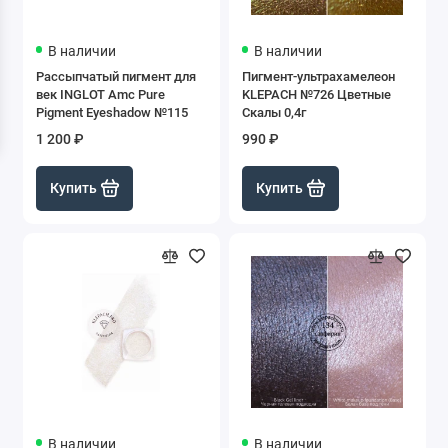
В наличии
В наличии
Рассыпчатый пигмент для
Пигмент-ультрахамелеон
век INGLOT Amc Pure
KLEPACH №726 Цветные
Pigment Eyeshadow №115
Скалы 0,4г
1 200 ₽
990 ₽
Купить
Купить
В наличии
В наличии