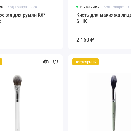
ии
Код товара: 1774
В наличии
Код товара: 13
оская для румян K6*
Кисть для макияжа лиц
o
SHIK
2 150 ₽
й
Популярный