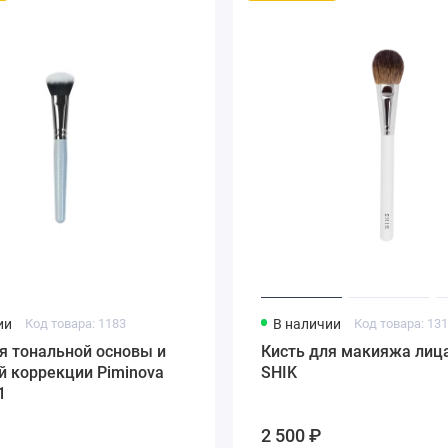
ии
Код товара: 1183
В наличии
Код товара: 13
я тональной основы и
Кисть для макияжа лиц
й коррекции Piminova
SHIK
1
2 500 ₽