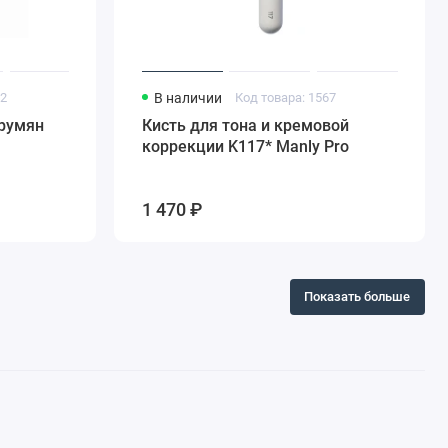
42
В наличии
Код товара: 1567
 румян
Кисть для тона и кремовой
коррекции K117* Manly Pro
1 470 ₽
Показать больше