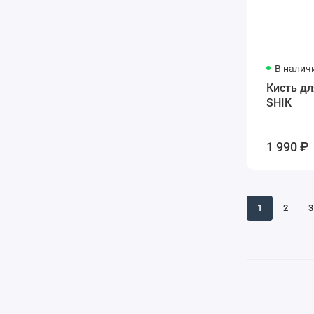
В налич
Кисть дл
SHIK
1 990 ₽
1
2
3