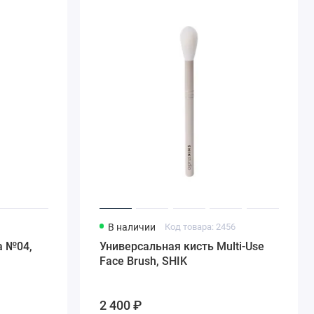
1
В наличии
Код товара: 2456
а №04,
Универсальная кисть Multi-Use
Face Brush, SHIK
2 400 ₽