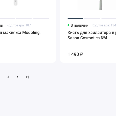
ии
Код товара: 187
В наличии
Код товара: 13
я макияжа Modeling,
Кисть для хайлайтера и
Sasha Cosmetics №4
1 490 ₽
4
>
>|