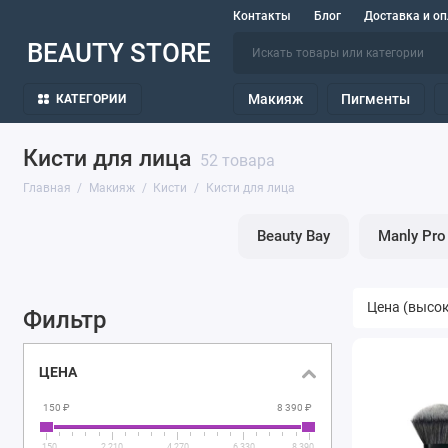
Контакты
Блог
Доставка и оп
BEAUTY STORE
Макияж
Пигменты
КАТЕГОРИИ
Кисти для лица
52 товара
Главная
Макияж
Кисти
Кисти для лица
Beauty Bay
Manly Pro
Фильтр
ЦЕНА
150 ₽
8 390 ₽
150
2 210
4 270
6 330
8 390