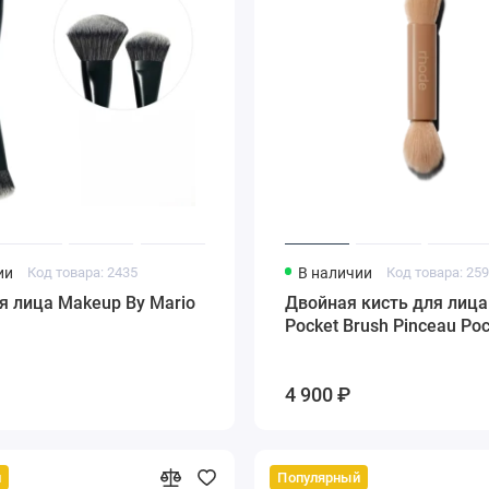
ии
Код товара: 2435
В наличии
Код товара: 25
я лица Makeup By Mario
Двойная кисть для лица
Pocket Brush Pinceau Po
4 900 ₽
й
Популярный