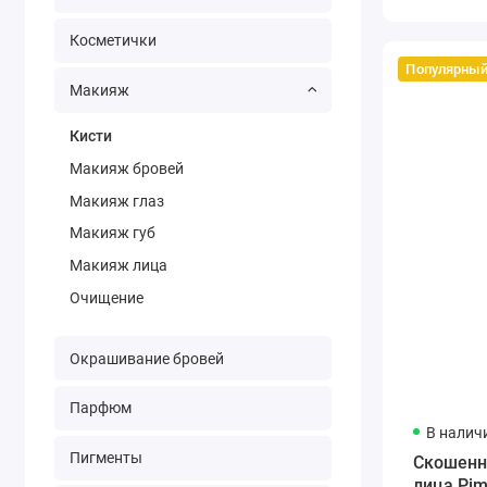
Косметички
Популярны
Макияж
Кисти
Макияж бровей
Макияж глаз
Макияж губ
Макияж лица
Очищение
Окрашивание бровей
Парфюм
В налич
Пигменты
Скошенн
лица Pim