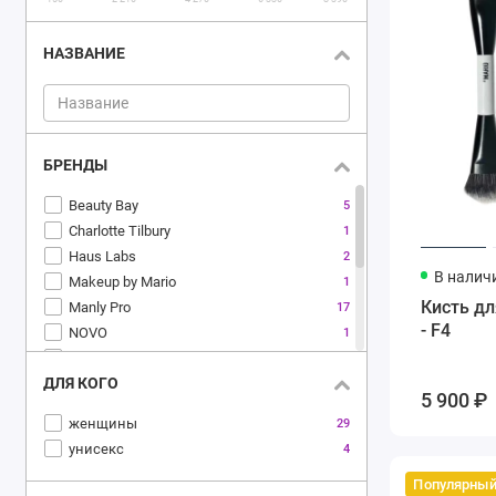
НАЗВАНИЕ
БРЕНДЫ
Beauty Bay
5
Charlotte Tilbury
1
Haus Labs
2
В налич
Makeup by Mario
1
Кисть дл
Manly Pro
17
- F4
NOVO
1
Panfilovskaya Beauty
1
ДЛЯ КОГО
Piminova Valery
4
5 900 ₽
Rhode
1
женщины
29
SHIK
12
унисекс
4
Sasha Cosmetics
5
Популярны
Основной поставщик
2