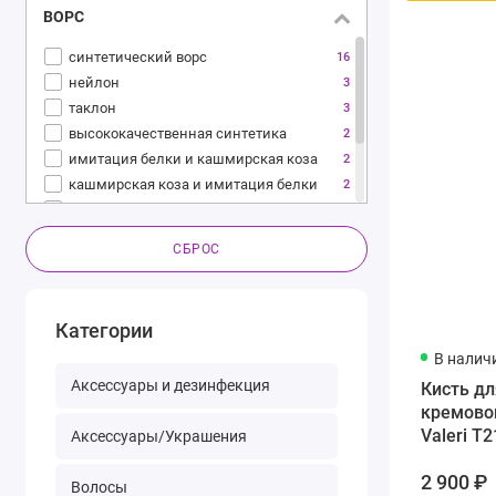
ВОРС
синтетический ворс
16
нейлон
3
таклон
3
высококачественная синтетика
2
имитация белки и кашмирская коза
2
кашмирская коза и имитация белки
2
коза
2
кукурузная синтетика
2
СБРОС
полярная лиса
1
Категории
В налич
Аксессуары и дезинфекция
Кисть дл
кремово
Valeri T2
Аксессуары/Украшения
2 900 ₽
Волосы