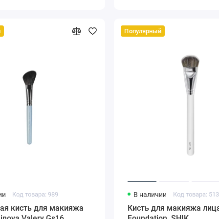
й
Популярный
ии
Код товара: 989
В наличии
Код товара: 51
ая кисть для макияжа
Кисть для макияжа лиц
inova Valery Gs16
Foundation, SHIK