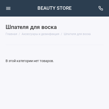
BEAUTY STORE
Шпателя для воска
Косметичка
Главная
Аксессуары и дезинфекция
Шпателя для воска
Палитра
Разбавитель
Шпатель
В этой категории нет товаров.
Шпателя для воска
Антисептик
Зажимы для ресниц (керлеры)
Органайзеры