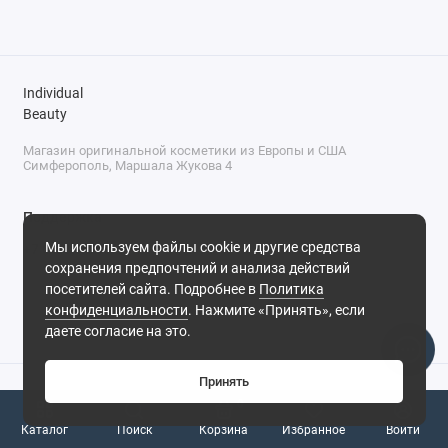
Очищающие салфетки для кистей
Спонжи
Individual
Точилки
Beauty
Магазин оригинальной косметики из Европы и США
Очищение
Симферополь, Маршала Жукова 4
Поддержка
Мы используем файлы cookie и другие средства
+7 (978) 586-46-46
сохранения предпочтений и анализа действий
ПН-ПТ: 9:00 - 18:00
посетителей сайта. Подробнее в
Политика
Суббота: 9:00 - 17:00
конфиденциальности
. Нажмите «Принять», если
Воскресенье: выходной
Симферополь, ул. Маршала Жукова, 4
даете согласие на это.
Принять
0
Каталог
Поиск
Корзина
Избранное
Войти