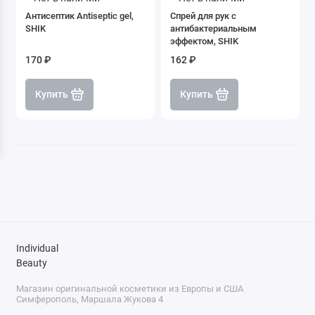
Очищающие салфетки для кистей
Антисептик Antiseptic gel,
Спрей для рук с
SHIK
антибактериальным
эффектом, SHIK
Спонжи
170 ₽
162 ₽
Точилки
Купить
Купить
Очищение
Individual
Beauty
Магазин оригинальной косметики из Европы и США
Симферополь, Маршала Жукова 4