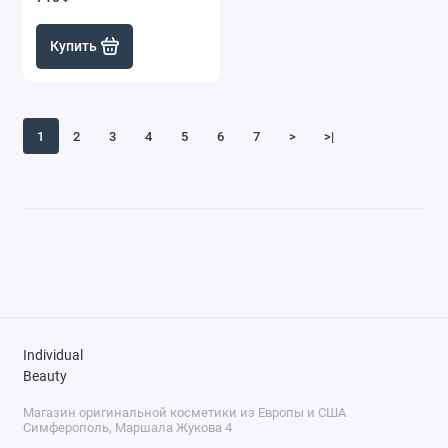
Купить
1
2
3
4
5
6
7
>
>|
Individual
Beauty
Магазин оригинальной косметики из Европы и США
Симферополь, Маршала Жукова 4