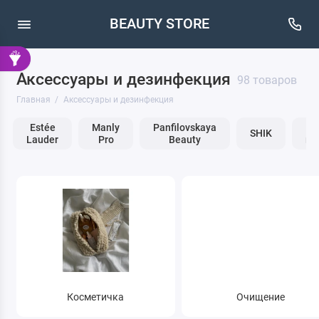
BEAUTY STORE
Аксессуары и дезинфекция
Косметичка
98 товаров
Главная
Аксессуары и дезинфекция
Палитра
Estée
Manly
Panfilovskaya
О
SHIK
Lauder
Pro
Beauty
по
Разбавитель
Шпатель
Шпателя для воска
Антисептик
Зажимы для ресниц (керлеры)
Косметичка
Очищение
Органайзеры