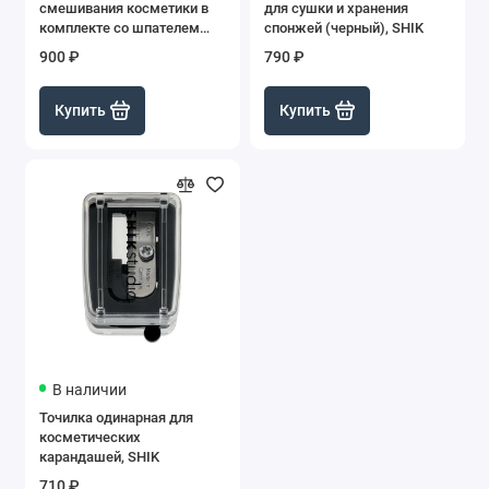
смешивания косметики в
для сушки и хранения
комплекте со шпателем
спонжей (черный), SHIK
(малая) Manly Pro
900 ₽
790 ₽
Купить
Купить
В наличии
Точилка одинарная для
косметических
карандашей, SHIK
710 ₽