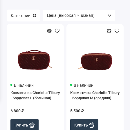
Очищающие салфетки для кистей
Категории
Спонжи
Точилки
Очищение
В наличии
В наличии
Косметичка Charlotte Tilbury
Косметичка Charlotte Tilbury
- Бордовая L (большая)
- Бордовая M (средняя)
6 800 ₽
5 500 ₽
Купить
Купить