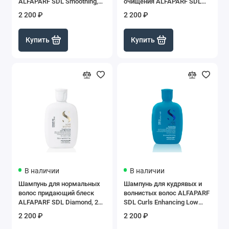
ALFAPARF SDL Smoothing,
очищения ALFAPARF SDL
250 мл
Sublime, 250 мл
2 200 ₽
2 200 ₽
Купить
Купить
В наличии
В наличии
Шампунь для нормальных
Шампунь для кудрявых и
волос придающий блеск
волнистых волос ALFAPARF
ALFAPARF SDL Diamond, 250
SDL Curls Enhancing Low
мл
Shampoo,250 мл
2 200 ₽
2 200 ₽