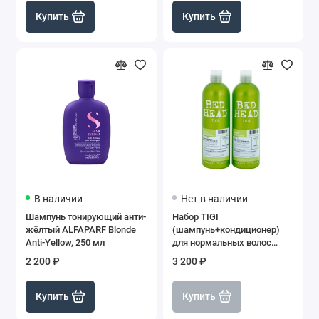
Купить
Купить
В наличии
Нет в наличии
Шампунь тонирующий анти-
Набор TIGI
жёлтый ALFAPARF Blonde
(шампунь+кондиционер)
Anti-Yellow, 250 мл
для нормальных волос
Bead Head Urban Antidotes
2 200 ₽
3 200 ₽
Re-energize, 2*750 мл
Купить
Купить