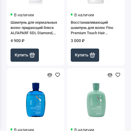
Стайлинги
В наличии
В наличии
Сухой шампунь
Шампунь для нормальных
Восстанавливающий
волос придающий блеск
шампунь для волос Fino
Сыворотки и спреи
ALFAPARF SDL Diamond,
Premium Touch Hair
1000 мл
Shampoo, 500 мл
4 900 ₽
3 000 ₽
Филлеры
Купить
Купить
В наличии
В наличии