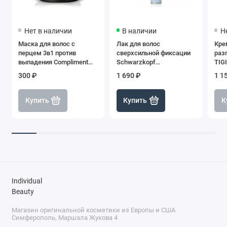
Нет в наличии
В наличии
Н
Маска для волос с
Лак для волос
Кре
перцем 3в1 против
сверхсильной фиксации
раз
выпадения Compliment
Schwarzkopf
TIGI
Naturalis, стимулирует
Professionnelle laque
100
300 ₽
1 690 ₽
1 1
рост и укрепление, 500 мл
super strong hold, 500 мл
Купить
Купить
К
Individual
Beauty
Магазин оригинальной косметики из Европы и США
Симферополь, Маршала Жукова 4