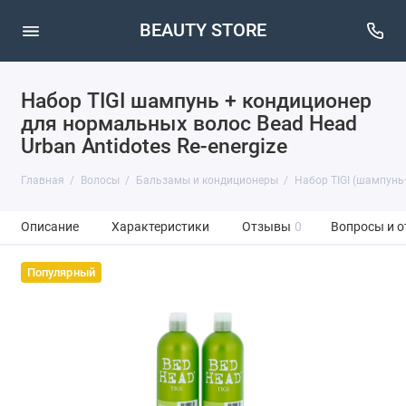
BEAUTY STORE
Набор TIGI шампунь + кондиционер
для нормальных волос Bead Head
Urban Antidotes Re-energize
Главная
Волосы
Бальзамы и кондиционеры
Набор TIGI (шампунь+
Описание
Характеристики
Отзывы
0
Вопросы и о
Популярный