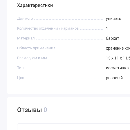
Характеристики
Для кого
унисекс
Количество отделений / карманов
1
Материал
бархат
Область применения
хранение ко
Размер, см и мм
13 x 11 x 11,
Тип
косметичка
Цвет
розовый
Отзывы
0