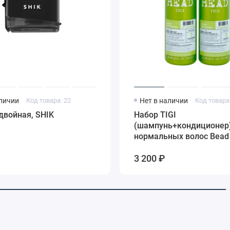
аличии
Код товара: 22
Нет в наличии
Код товара
двойная, SHIK
Набор TIGI
(шампунь+кондиционер)
нормальных волос Bead
Urban Antidotes Re-energ
3 200 ₽
2*750 мл