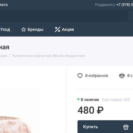
лата
Поддержка
+7 (978) 
Уход
Бренды
Акции
ная
вщик
Косметичка бархатная Beauty квадратная
В избранное
В 
В наличии
Код товара: 923
480 ₽
Купить