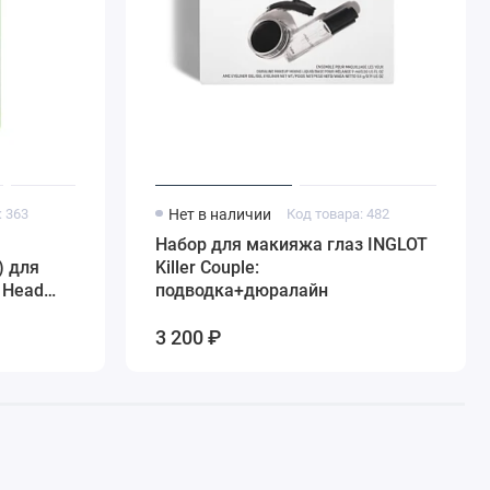
: 363
Нет в наличии
Код товара: 482
Набор для макияжа глаз INGLOT
 для
Killer Couple:
 Head
подводка+дюралайн
ize,
3 200 ₽