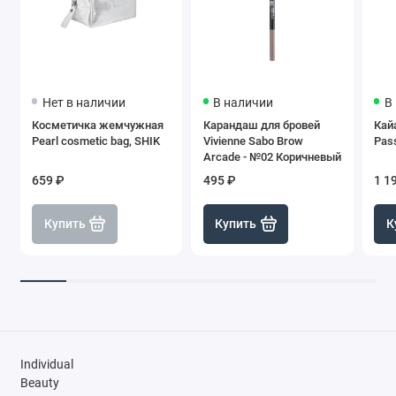
Нет в наличии
В наличии
В
Косметичка жемчужная
Карандаш для бровей
Кай
Pearl cosmetic bag, SHIK
Vivienne Sabo Brow
Pass
Arcade - №02 Коричневый
659 ₽
495 ₽
1 1
Купить
Купить
К
Individual
Beauty