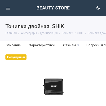
BEAUTY STORE
Точилка двойная, SHIK
Главная
Аксессуары и дезинфекция
Точилки
SHIK
Точилка двой
Описание
Характеристики
Отзывы
0
Вопросы и о
Популярный