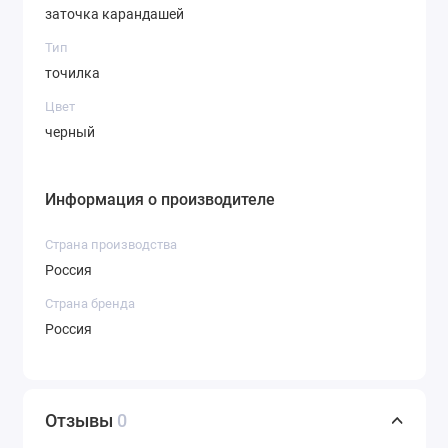
заточка карандашей
Тип
точилка
Цвет
черный
Информация о производителе
Страна производства
Россия
Страна бренда
Россия
Отзывы
0