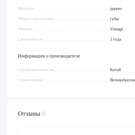
Материал
дерево
Область применения
губы
Оттенок
Vintage
Срок годности
2 года
Информация о производителе
Страна производства
Китай
Страна бренда
Великобрита
Отзывы
0