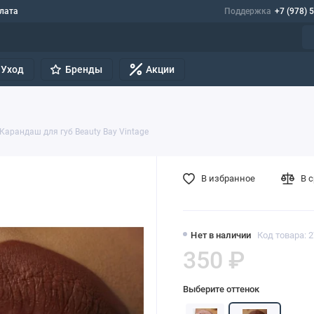
лата
Поддержка
+7 (978) 
Уход
Бренды
Акции
Карандаш для губ Beauty Bay Vintage
В избранное
В 
Нет в наличии
Код товара: 
350 ₽
Выберите оттенок