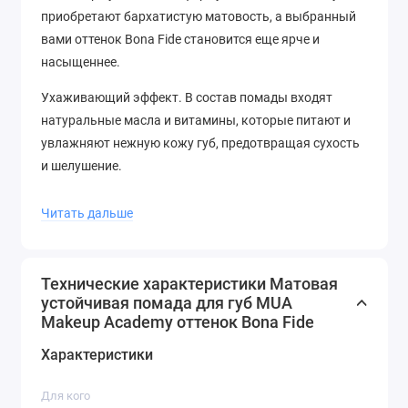
приобретают бархатистую матовость, а выбранный
вами оттенок Bona Fide становится еще ярче и
насыщеннее.
Ухаживающий эффект. В состав помады входят
натуральные масла и витамины, которые питают и
увлажняют нежную кожу губ, предотвращая сухость
и шелушение.
Широкая палитра оттенков. Выбирайте из множества
Читать дальше
модных и классических оттенков помады от MUA,
чтобы создать неповторимый образ и подчеркнуть
свою индивидуальность.
Технические характеристики Матовая
устойчивая помада для губ MUA
Стильный и элегантный дизайн. Стильный матовый
Makeup Academy оттенок Bona Fide
футляр помады станет украшением вашей
косметички и будет радовать вас каждый день.
Характеристики
Для кого