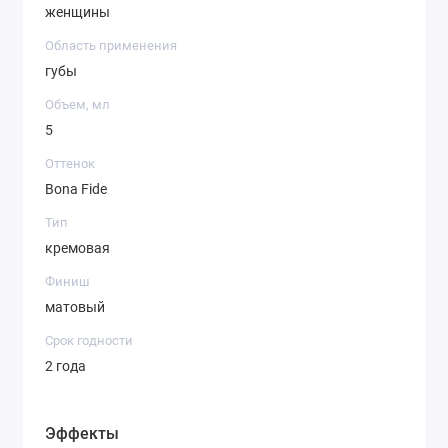
женщины
Область применения
губы
Объем, мл
5
Оттенок
Bona Fide
Тип
кремовая
Финиш
матовый
Срок годности
2 года
Эффекты