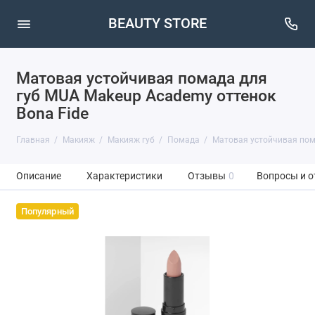
BEAUTY STORE
Матовая устойчивая помада для
губ MUA Makeup Academy оттенок
Bona Fide
Главная
Макияж
Макияж губ
Помада
Матовая устойчивая пом
Описание
Характеристики
Отзывы
0
Вопросы и о
Популярный