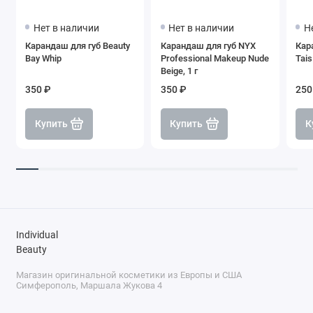
Нет в наличии
Нет в наличии
Н
Карандаш для губ Beauty
Карандаш для губ NYX
Кар
Bay Whip
Professional Makeup Nude
Tai
Beige, 1 г
350 ₽
350 ₽
250
Купить
Купить
К
Individual
Beauty
Магазин оригинальной косметики из Европы и США
Симферополь, Маршала Жукова 4