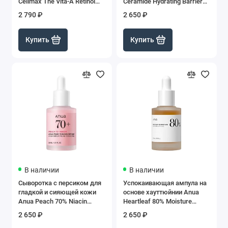
Celimax The Vita-A Retinol
Ceramide Hydrating Barrier
Shot Tightening Serum, 30 мл
Serum, 50 мл
2 790 ₽
2 650 ₽
Купить
Купить
В наличии
В наличии
Сыворотка с персиком для
Успокаивающая ампула на
гладкой и сияющей кожи
основе хауттюйнии Anua
Anua Peach 70% Niacin
Heartleaf 80% Moisture
Serum, 30 мл
Soothing Ampoule, 30 мл
2 650 ₽
2 650 ₽