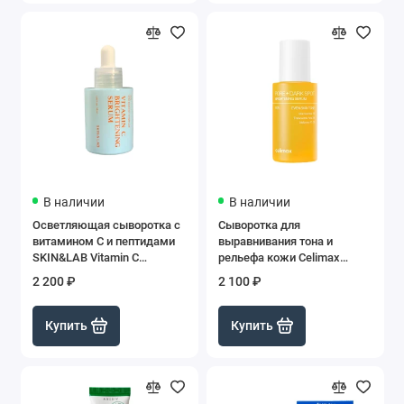
В наличии
В наличии
Осветляющая сыворотка с
Сыворотка для
витамином C и пептидами
выравнивания тона и
SKIN&LAB Vitamin C
рельефа кожи Celimax
Brightening Serum, 30 мл
Pore+Dark Spot Brightening
2 200 ₽
2 100 ₽
Serum
Купить
Купить