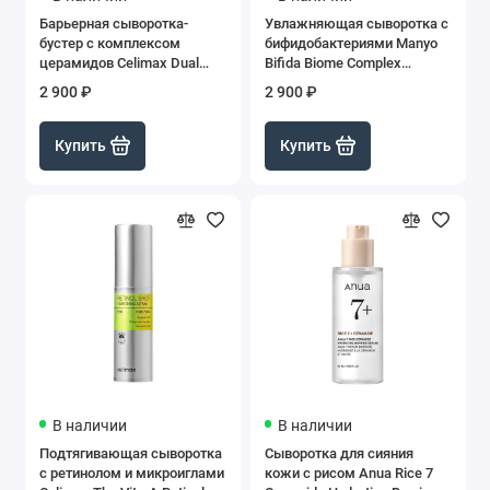
Барьерная сыворотка-
Увлажняющая сыворотка с
бустер с комплексом
бифидобактериями Manyo
церамидов Celimax Dual
Bifida Biome Complex
Barrier Boosting Serum
Ampoule, 50 мл
2 900 ₽
2 900 ₽
Купить
Купить
В наличии
В наличии
Подтягивающая сыворотка
Сыворотка для сияния
с ретинолом и микроиглами
кожи с рисом Anua Rice 7