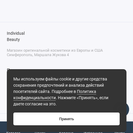
Individual
Beauty
Магазин оригинальной косметики из Европы и США
Симферополь, Маршала Жукова 4
Поддержка
Мы используем файлы cookie и другие средства
+7 (978) 586-46-46
сохранения предпочтений и анализа действий
ПН-ПТ: 9:00 - 18:00
посетителей сайта. Подробнее в
Политика
Суббота: 9:00 - 17:00
конфиденциальности
. Нажмите «Принять», если
Воскресенье: выходной
Симферополь, ул. Маршала Жукова, 4
даете согласие на это.
Принять
0