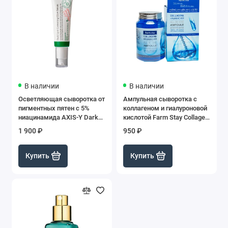
В наличии
В наличии
Осветляющая сыворотка от
Ампульная сыворотка с
пигментных пятен с 5%
коллагеном и гиалуроновой
ниацинамида AXIS-Y Dark
кислотой Farm Stay Collagen
Spot Correcting Glow Serum
& Hyaluronic Acid All-In-One
1 900 ₽
950 ₽
Ampoule, 250мл
Купить
Купить