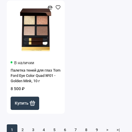
В наличии
Палетка теней для глаз Tom
Ford Eye Color Quad №01 -
Golden Mink, 10 г
8 500 ₽
Купить
1
2
3
4
5
6
7
8
9
>
>|