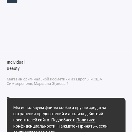
Individual
Beauty
Магазин оригинальной косметики из Европы и США
Симферополь, Маршала Жукова 4
Поддержка
Мы используем файлы cookie и другие средства
+7 (978) 586-46-46
сохранения предпочтений и анализа действий
ПН-ПТ: 9:00 - 18:00
посетителей сайта. Подробнее в
Политика
Суббота: 9:00 - 17:00
конфиденциальности
. Нажмите «Принять», если
Воскресенье: выходной
Симферополь, ул. Маршала Жукова, 4