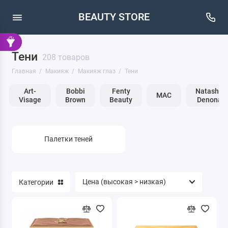
BEAUTY STORE
Тени
Кисти
208 товаров
Главная
Макияж
Макияж глаз
Тени
Макияж бровей
Art-
Bobbi
Fenty
Natasha
MAC
Visage
Brown
Beauty
Denona
Макияж глаз
Макияж губ
Палетки теней
Макияж лица
Очищение
Категории