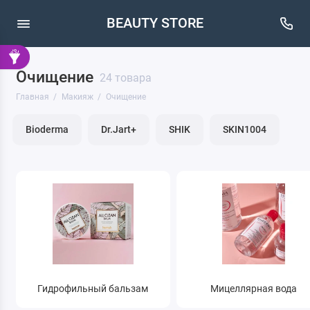
BEAUTY STORE
Очищение
Кисти
24 товара
Главная
Макияж
Очищение
Макияж бровей
Bioderma
Dr.Jart+
SHIK
SKIN1004
Макияж глаз
Макияж губ
Макияж лица
Очищение
Гидрофильный бальзам
Мицеллярная вода