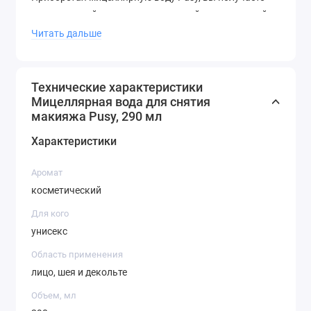
качественный продукт по доступной цене, который
станет незаменимым помощником в ежедневном
Читать дальше
уходе за кожей.
Технические характеристики
Мицеллярная вода для снятия
макияжа Pusy, 290 мл
Характеристики
Аромат
косметический
Для кого
унисекс
Область применения
лицо, шея и декольте
Объем, мл