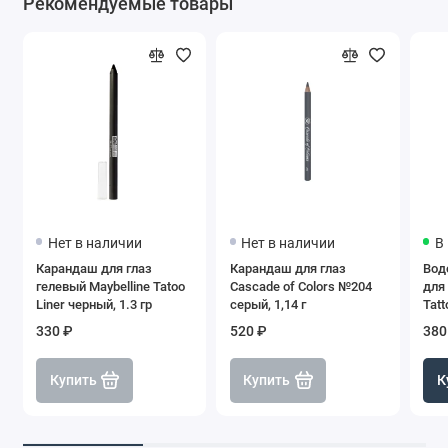
Рекомендуемые товары
Нет в наличии
Нет в наличии
В
Карандаш для глаз
Карандаш для глаз
Вод
гелевый Maybelline Tatoo
Cascade of Colors №204
для 
Liner черный, 1.3 гр
серый, 1,14 г
Tatt
1,1 
330 ₽
520 ₽
380
Купить
Купить
К