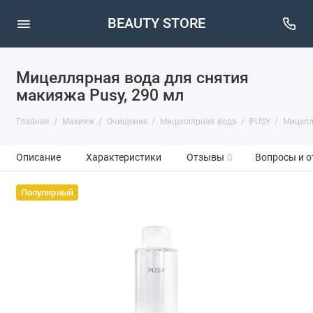
BEAUTY STORE
Мицеллярная вода для снятия
макияжа Pusy, 290 мл
Главная
Макияж
Очищение
Мицеллярная вода
PUSY
Мицелл
Описание
Характеристики
Отзывы
0
Вопросы и о
Популярный