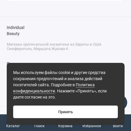
Individual
Beauty
Магазин оригинальной косметики из Европы и США
Симферополь, Маршала Жукова 4
Поддержка
Мы используем файлы cookie и другие средства
+7 (978) 586-46-46
сохранения предпочтений и анализа действий
ПН-ПТ: 9:00 - 18:00
посетителей сайта. Подробнее в
Политика
Суббота: 9:00 - 17:00
конфиденциальности
. Нажмите «Принять», если
Воскресенье: выходной
Симферополь, ул. Маршала Жукова, 4
даете согласие на это.
Принять
0
Каталог
Поиск
Корзина
Избранное
Войти