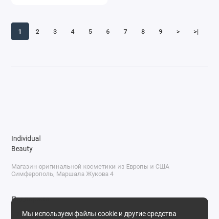
1
2
3
4
5
6
7
8
9
>
>|
Individual
Beauty
Магазин оригинальной косметики из Европы и США
Симферополь, Маршала Жукова 4
Поддержка
Мы используем файлы cookie и другие средства
+7 (978) 586-46-46