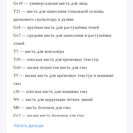
Gs19 — универсальная кисть для лица
T21 — кисть для нанесения тональной основы,
кремового скульптора и румян
Gs8 — крупная кисть для растушёвки теней
Gs7 — средняя кисть для нанесения и растушёвки
теней
Т7 — кисть для консилера
Т10 — плоская кисть для кремовых текстур
Gs6 — малая пушистая кисть для глаз
Т5 — малая кисть для кремовых текстур в макияже
глаз
s10 — плоская кисть для макияжа глаз
N9 — кисть для коррекции чётких линий
M6 — кисть бочонок для глаз
Gs3 — малая кисть бочонок для глаз
Gs5 — кисть для мелких деталей в макияже глаз
Читать дальше
N3 — кисть для губ