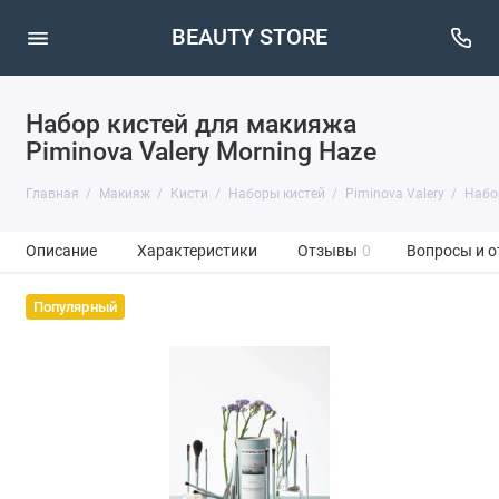
BEAUTY STORE
Набор кистей для макияжа
Piminova Valery Morning Haze
Главная
Макияж
Кисти
Наборы кистей
Piminova Valery
Набор
Описание
Характеристики
Отзывы
0
Вопросы и о
Популярный