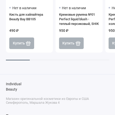
Нет в наличии
Нет в наличии
Н
Кисть для хайлайтера
Кремовые румяна №01
Кре
Beauty Bay BB105
Perfect liquid blush -
Perf
теплый персиковый, SHIK
хол
SHI
490 ₽
950 ₽
950
Купить
Купить
К
Individual
Beauty
Магазин оригинальной косметики из Европы и США
Симферополь, Маршала Жукова 4