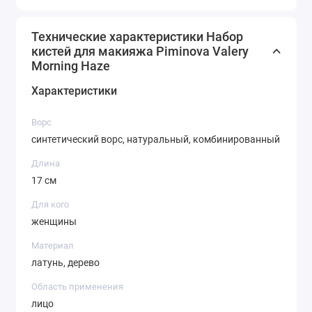
К2 — кисть для подводки
Технические характеристики Набор
кистей для макияжа Piminova Valery
Morning Haze
Характеристики
Ворс
синтетический ворс, натуральный, комбинированный
Длина
17 см
Для кого
женщины
Материал
латунь, дерево
Область применения
лицо