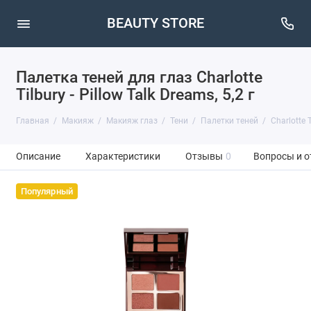
BEAUTY STORE
Палетка теней для глаз Charlotte
Tilbury - Pillow Talk Dreams, 5,2 г
Главная
Макияж
Макияж глаз
Тени
Палетки теней
Charlotte T
Описание
Характеристики
Отзывы
0
Вопросы и о
Популярный