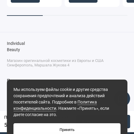
Individual
Beauty
Магазин оригинальной косметики из Европы и США
Симферополь, Маршала Жукова 4
Поддержка
Мы используем файлы cookie и другие средства
+7 (978) 586-46-46
сохранения предпочтений и анализа действий
ПН-ПТ: 9:00 - 18:00
посетителей сайта. Подробнее в
Политика
Суббота: 9:00 - 17:00
конфиденциальности
. Нажмите «Принять», если
Воскресенье: выходной
Симферополь, ул. Маршала Жукова, 4
даете согласие на это.
Палетка теней для глаз Charlotte Tilbury - Pillow Talk Dreams, 5,2 г
Купить
5 900 ₽
Принять