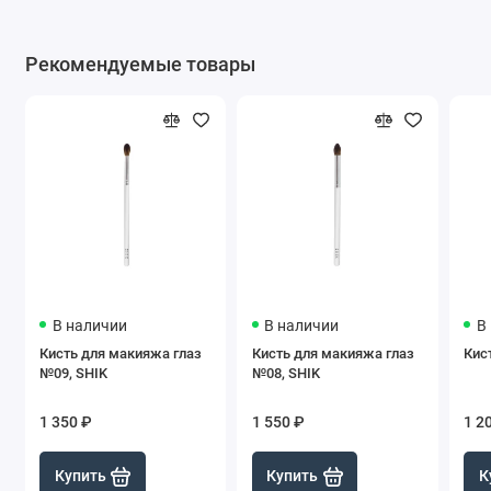
Рекомендуемые товары
В наличии
В наличии
В
Кисть для макияжа глаз
Кисть для макияжа глаз
Кис
№09, SHIK
№08, SHIK
1 350 ₽
1 550 ₽
1 2
Купить
Купить
К