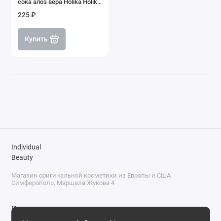
сока алоэ вера Holika Holika
Aloe 99% Soothing Gel, 55 мл
225 ₽
Купить
Individual
Beauty
Магазин оригинальной косметики из Европы и США
Симферополь, Маршала Жукова 4
Поддержка