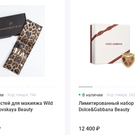
ии
Код товара: 744
В наличии
Код товара: 24
стей для макияжа Wild
Лимитированный набор
lovskaya Beauty
Dolce&Gabbana Beauty
₽
12 400 ₽