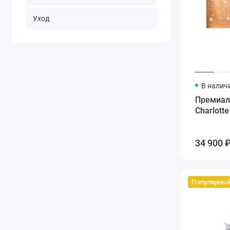
Уход
В налич
Премиал
Charlotte
34 900 
Популярны