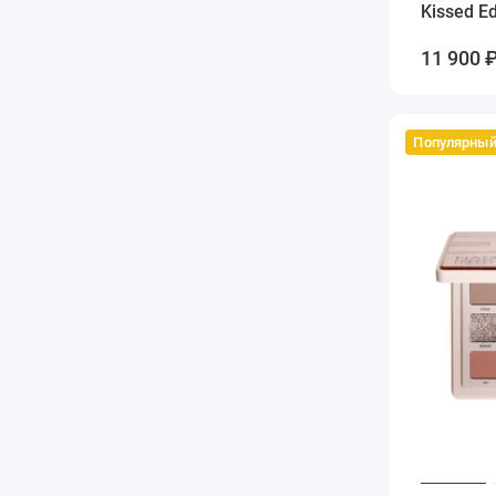
Kissed E
11 900 
Популярны