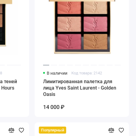
48
В наличии
Код товара: 2142
а теней
Лимитированная палетка для
e Hours
лица Yves Saint Laurent - Golden
Oasis
14 000 ₽
Популярный