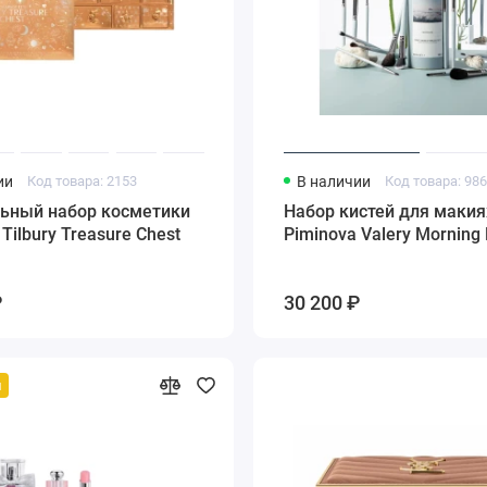
ии
Код товара: 2153
В наличии
Код товара: 98
ьный набор косметики
Набор кистей для маки
 Tilbury Treasure Chest
Piminova Valery Morning
₽
30 200 ₽
й