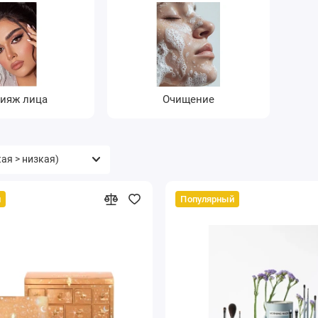
ияж лица
Очищение
й
Популярный