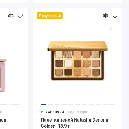
Популярный
76
В наличии
Код товара: 1393
man
Палетка теней Natasha Denona -
Golden, 18,9 г