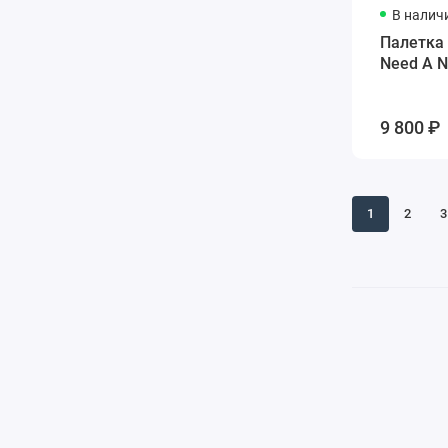
В налич
Палетка 
Need A N
9 800 ₽
1
2
3