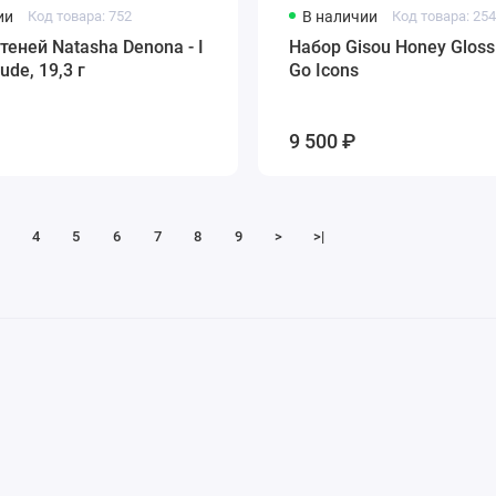
ии
Код товара: 752
В наличии
Код товара: 25
теней Natasha Denona - I
Набор Gisou Honey Gloss
ude, 19,3 г
Go Icons
9 500 ₽
4
5
6
7
8
9
>
>|