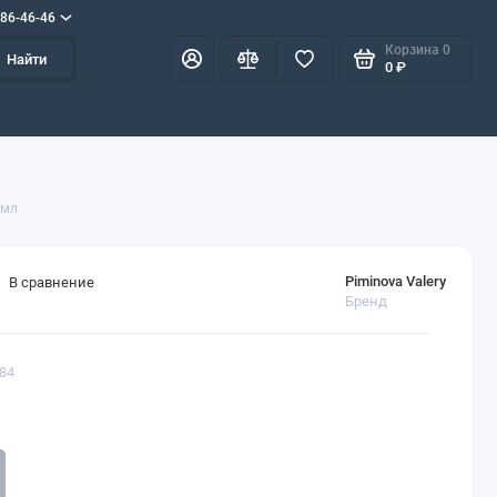
586-46-46
Корзина
0
Найти
0 ₽
 мл
Piminova Valery
В сравнение
Бренд
984