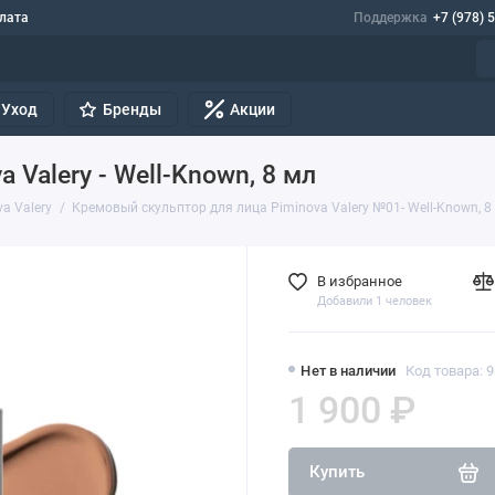
лата
Поддержка
+7 (978) 
Уход
Бренды
Акции
Valery - Well-Known, 8 мл
a Valery
Кремовый скульптор для лица Piminova Valery №01- Well-Known, 8
В избранное
Добавили 1 человек
Нет в наличии
Код товара: 
1 900 ₽
Купить