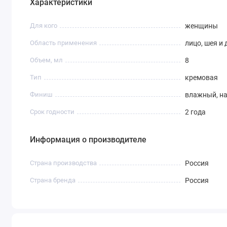
Характеристики
Для кого
женщины
Область применения
лицо, шея и 
Объем, мл
8
Тип
кремовая
Финиш
влажный, н
Срок годности
2 года
Информация о производителе
Страна производства
Россия
Страна бренда
Россия