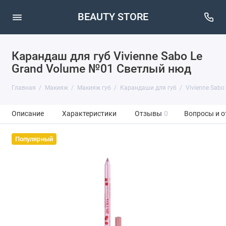
BEAUTY STORE
Карандаш для губ Vivienne Sabo Le
Grand Volume №01 Светлый нюд
Главная
Макияж
Макияж губ
Карандаши для губ
Vivienne Sabo
Описание
Характеристики
Отзывы
0
Вопросы и о
Популярный