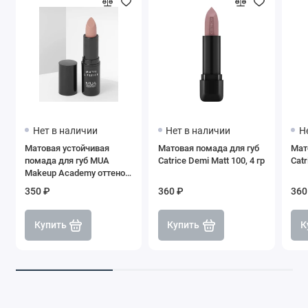
Нет в наличии
Нет в наличии
Н
Матовая устойчивая
Матовая помада для губ
Мат
помада для губ MUA
Catrice Demi Matt 100, 4 гр
Catr
Makeup Academy оттенок
Bona Fide
350 ₽
360 ₽
360
Купить
Купить
К