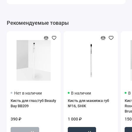
Рекомендуемые товары
Нет в наличии
В наличии
В
Кисть для глаз/губ Beauty
Кисть для макияжа губ
Кист
Bay BB209
№16, SHIK
Rose
Bru
390 ₽
1 000 ₽
150