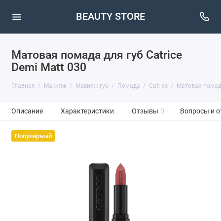
BEAUTY STORE
Матовая помада для губ Catrice
Demi Matt 030
Главная
Макияж
Макияж губ
Помада
Catrice
Матовая помада 
Описание
Характеристики
Отзывы
0
Вопросы и о
Популярный