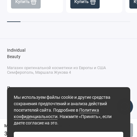
Купить
Купить
К
Individual
Beauty
Магазин оригинальной косметики из Европы и США
Симферополь, Маршала Жукова 4
Поддержка
Мы используем файлы cookie и другие средства
+7 (978) 586-46-46
сохранения предпочтений и анализа действий
ПН-ПТ: 9:00 - 18:00
посетителей сайта. Подробнее в
Политика
Суббота: 9:00 - 17:00
конфиденциальности
. Нажмите «Принять», если
Воскресенье: выходной
Симферополь, ул. Маршала Жукова, 4
даете согласие на это.
Матовая помада для губ Catrice Demi Matt 030
Купить
360 ₽