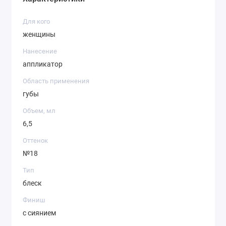
Для кого
женщины
Нанесение
аппликатор
Область применения
губы
Объем, мл
6,5
Оттенок
№18
Тип
блеск
Финиш
с сиянием