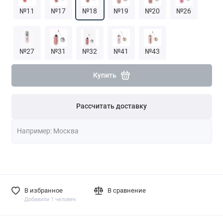
№11
№17
№18
№19
№20
№26
№27
№31
№32
№41
№43
Купить
Рассчитать доставку
В избранное
В сравнение
Добавили 1 человек