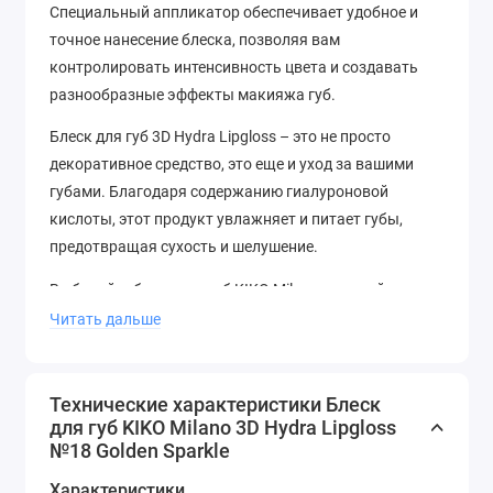
Специальный аппликатор обеспечивает удобное и
точное нанесение блеска, позволяя вам
контролировать интенсивность цвета и создавать
разнообразные эффекты макияжа губ.
Блеск для губ 3D Hydra Lipgloss – это не просто
декоративное средство, это еще и уход за вашими
губами. Благодаря содержанию гиалуроновой
кислоты, этот продукт увлажняет и питает губы,
предотвращая сухость и шелушение.
Выбирайте блеск для губ KIKO Milano и создайте
неповторимый образ, который будет привлекать
Читать дальше
внимание и восхищать окружающих!
Экспериментируйте с различными оттенками и
эффектами, и всегда оставайтесь в центре внимания.
Технические характеристики Блеск
для губ KIKO Milano 3D Hydra Lipgloss
№18 Golden Sparkle
Характеристики