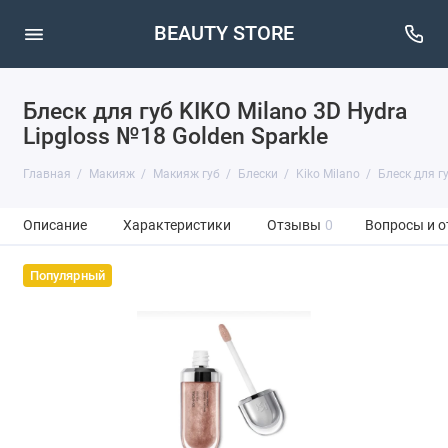
BEAUTY STORE
Блеск для губ KIKO Milano 3D Hydra
Lipgloss №18 Golden Sparkle
Главная
Макияж
Макияж губ
Блески
Kiko Milano
Блеск для гу
Описание
Характеристики
Отзывы
0
Вопросы и о
Популярный