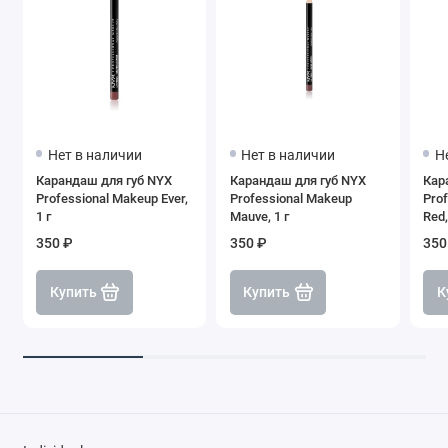
Нет в наличии
Нет в наличии
Н
Карандаш для губ NYX
Карандаш для губ NYX
Кар
Professional Makeup Ever,
Professional Makeup
Pro
1 г
Mauve, 1 г
Red,
350 ₽
350 ₽
350
Купить
Купить
К