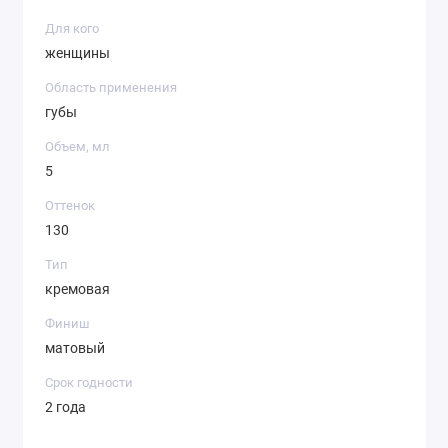
Для кого
женщины
Область применения
губы
Объем, мл
5
Оттенок
130
Тип
кремовая
Финиш
матовый
Срок годности
2 года