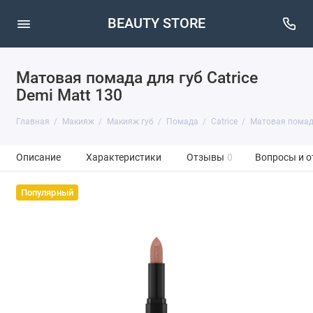
BEAUTY STORE
Матовая помада для губ Catrice
Demi Matt 130
Главная
Макияж
Макияж губ
Помада
Catrice
Матовая помада 
Описание
Характеристики
Отзывы
0
Вопросы и о
Популярный