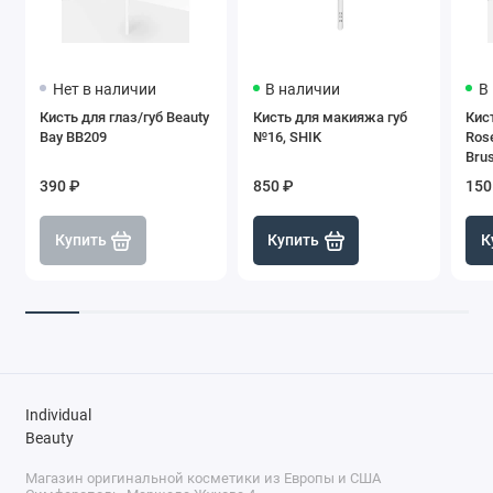
Нет в наличии
В наличии
В
Кисть для глаз/губ Beauty
Кисть для макияжа губ
Кист
Bay BB209
№16, SHIK
Rose
Bru
390 ₽
850 ₽
150
Купить
Купить
К
Individual
Beauty
Магазин оригинальной косметики из Европы и США