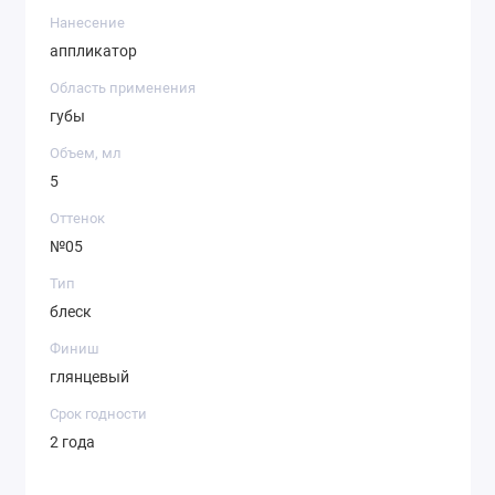
Нанесение
аппликатор
Область применения
губы
Объем, мл
5
Оттенок
№05
Тип
блеск
Финиш
глянцевый
Срок годности
2 года