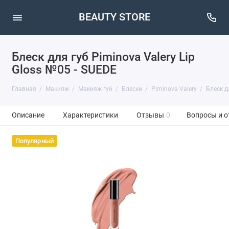
BEAUTY STORE
Блеск для губ Piminova Valery Lip
Gloss №05 - SUEDE
Главная
Макияж
Макияж губ
Блески
Piminova Valery
Блеск д
Описание
Характеристики
Отзывы
0
Вопросы и о
Популярный