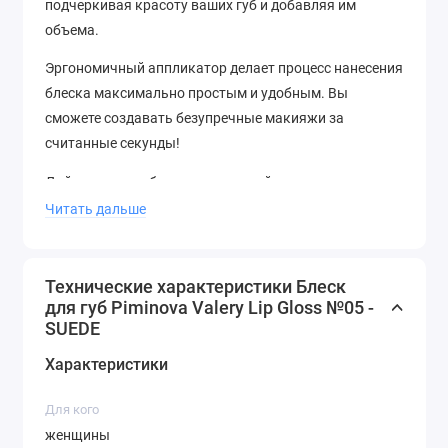
подчеркивая красоту ваших губ и добавляя им
объема.
Эргономичный аппликатор делает процесс нанесения
блеска максимально простым и удобным. Вы
сможете создавать безупречные макияжи за
считанные секунды!
Дайте вашим губам уход, который они заслуживают,
с блеском для губ Suede от Piminova Valery!
Читать дальше
Технические характеристики Блеск
для губ Piminova Valery Lip Gloss №05 -
SUEDE
Характеристики
Для кого
женщины