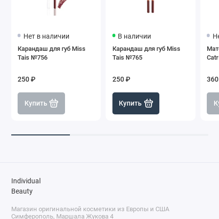
Нет в наличии
В наличии
Н
Карандаш для губ Miss
Карандаш для губ Miss
Мат
Tais №756
Tais №765
Catr
250 ₽
250 ₽
360
Купить
Купить
К
Individual
Beauty
Магазин оригинальной косметики из Европы и США
Симферополь, Маршала Жукова 4