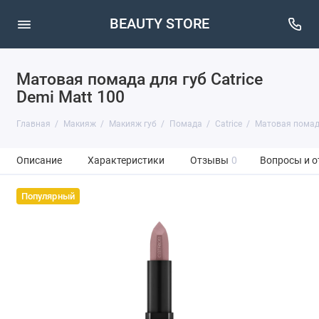
BEAUTY STORE
Матовая помада для губ Catrice
Demi Matt 100
Главная
Макияж
Макияж губ
Помада
Catrice
Матовая помада 
Описание
Характеристики
Отзывы
0
Вопросы и о
Популярный