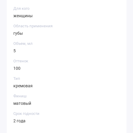
Для кого
женщины
Область применения
губы
Объем, мл
5
Оттенок
100
Тип
кремовая
Финиш
матовый
Срок годности
2 года