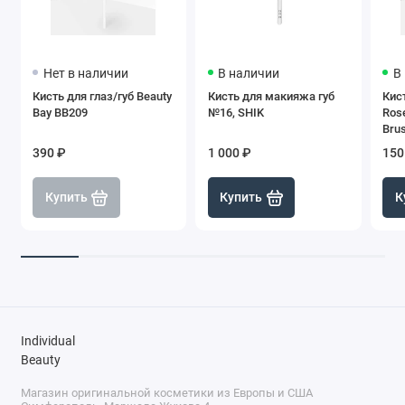
Нет в наличии
В наличии
В
Кисть для глаз/губ Beauty
Кисть для макияжа губ
Кист
Bay BB209
№16, SHIK
Rose
Bru
390 ₽
1 000 ₽
150
Купить
Купить
К
Individual
Beauty
Магазин оригинальной косметики из Европы и США