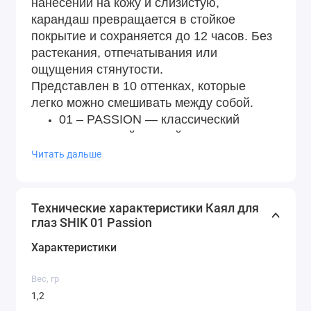
нанесении на кожу и слизистую,
карандаш превращается в стойкое
покрытие и сохраняется до 12 часов. Без
растекания, отпечатывания или
ощущения стянутости.
Представлен в 10 оттенках, которые
легко можно смешивать между собой.
01 – PASSION — классический
насыщенный черный оттенок.
02 – BITTERSWEET — шоколадный
Читать дальше
оттенок.
03 – MUSE — светло-коричневый
оттенок подчеркивает контур глаз и
Технические характеристики Каял для
добавляет им объем.
глаз SHIK 01 Passion
04 – TWINKLE — коричневый
Характеристики
универсальный оттенок, подойдет
любому цвету глаз.
Вес, гр
05 – MOROCCO — насыщенный
1,2
изумрудный оттенок.