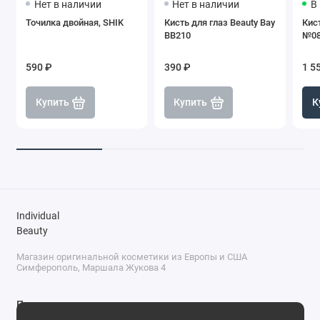
Нет в наличии
Нет в наличии
В
Точилка двойная, SHIK
Кисть для глаз Beauty Bay
Кис
BB210
№08
590 ₽
390 ₽
1 5
Купить
Купить
К
Individual
Beauty
Магазин оригинальной косметики из Европы и США
Симферополь, Маршала Жукова 4
Поддержка