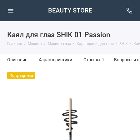
BEAUTY STORE
Каял для глаз SHIK 01 Passion
Главная
Макияж
Макияж глаз
Карандаши для глаз
SHIK
Кай
Описание
Характеристики
Отзывы
0
Вопросы и о
Популярный