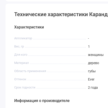
Технические характеристики Каранда
Характеристики
Аппликатор
-
Вес, гр
1
Для кого
женщины
Материал
дерево
Область применения
губы
Оттенок
Ever
Срок годности
2 года
Информация о производителе