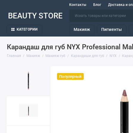
Контакты
Блог
Доставка и оп
BEAUTY STORE
Макияж
Пигменты
КАТЕГОРИИ
Карандаш для губ NYX Professional Ma
Главная
Макияж
Макияж губ
Карандаши для губ
NYX
Каранд
Популярный