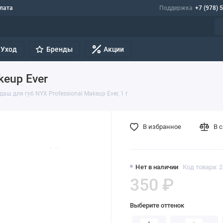
лата
Поддержка
+7 (978) 
Уход
Бренды
Акции
keup Ever
аш для губ NYX Professional Makeup Ever, 1 г
В избранное
В 
Нет в наличии
Код товара: 
350 ₽
Выберите оттенок