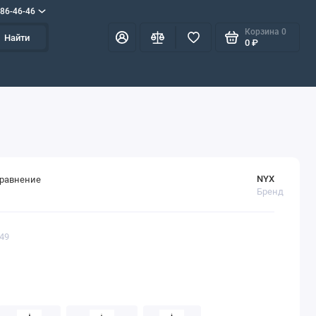
586-46-46
Корзина
0
Найти
0 ₽
NYX
сравнение
Бренд
249