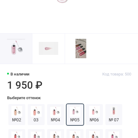
В наличии
Код товара: 500
1 950 ₽
Выберите оттенок
№02
03
№04
№05
№06
№ 07