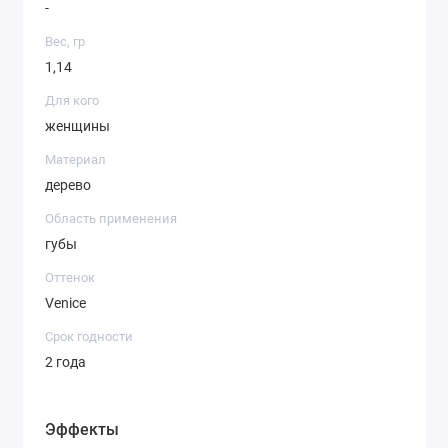
-
VERONA — насыщенный темно-
бежевый оттенок.
Вес, гр
Полезные компоненты:
1,14
Экстракт оливкового масла защищает и
Для кого
восстанавливает нежную кожу губ, что
женщины
особенно актуально в холодный сезон.
Материал
Способ применения:
дерево
Тонкой линией прорисуйте контур
верхней губы и центральную часть
Область применения
нижней губы.
губы
Обозначьте уголки губ, соедините
Оттенок
линии центральной части с уголками.
Venice
Растушуйте карандаш кистью 16
Срок годности
2 года
SHIK для губ.
При необходим
ости заполните
Эффекты
карандашом всю поверхность губ.