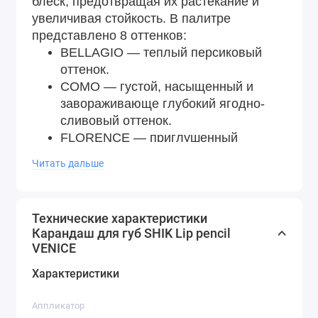
блеск, предотвращая их растекание и
увеличивая стойкость. В палитре
представлено 8 оттенков:
BELLAGIO — теплый персиковый
оттенок.
COMO — густой, насыщенный и
завораживающе глубокий ягодно-
сливовый оттенок.
FLORENCE — приглушенный
глубокий розовый оттенок.
Читать дальше
GARDA — трендовый темно-
нюдовый коричневый оттенок для
контура губ.
Технические характеристики
MILANO — классический красный
Карандаш для губ SHIK Lip pencil
глубокий оттенок.
VENICE
MONZA — благородный розовый
Характеристики
глухой оттенок.
VENICE — нежный светло-бежевый
Аппликатор
оттенок.