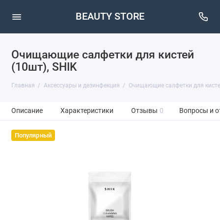
BEAUTY STORE
Очищающие салфетки для кистей
(10шт), SHIK
Главная
Аксессуары и дезинфекция
Очищающие салфетки для кист
Описание
Характеристики
Отзывы
0
Вопросы и о
Популярный