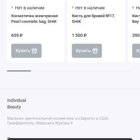
Нет в наличии
Нет в наличии
Н
Косметичка жемчужная
Кисть для бровей №17,
Кис
Pearl cosmetic bag, SHIK
SHIK
Bay
659 ₽
1 500 ₽
390
Купить
Купить
К
Individual
Beauty
Магазин оригинальной косметики из Европы и США
Симферополь, Маршала Жукова 4
Поддержка