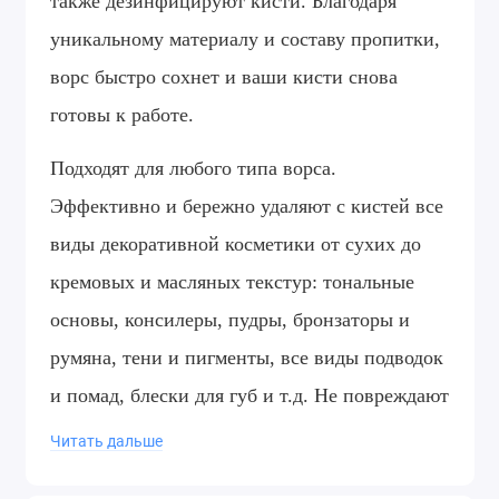
также дезинфицируют кисти. Благодаря
уникальному материалу и составу пропитки,
ворс быстро сохнет и ваши кисти снова
готовы к работе.
Подходят для любого типа ворса.
Эффективно и бережно удаляют с кистей все
виды декоративной косметики от сухих до
кремовых и масляных текстур: тональные
основы, консилеры, пудры, бронзаторы и
румяна, тени и пигменты, все виды подводок
и помад, блески для губ и т.д. Не повреждают
ворс и не сокращает срок службы кистей,
Читать дальше
помогая им всегда оставаться мягкими и