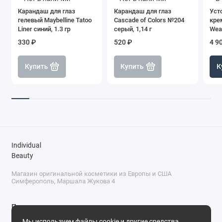
Карандаш для глаз
Карандаш для глаз
Уст
гелевый Maybelline Tatoo
Cascade of Colors №204
кре
Liner синий, 1.3 гр
серый, 1,14 г
Wear
Nud
330 ₽
520 ₽
4 9
Купить
Купить
К
Individual
Beauty
Магазин оригинальной косметики из Европы и США
Симферополь, Маршала Жукова 4
Поддержка
Мы используем файлы cookie и другие средства