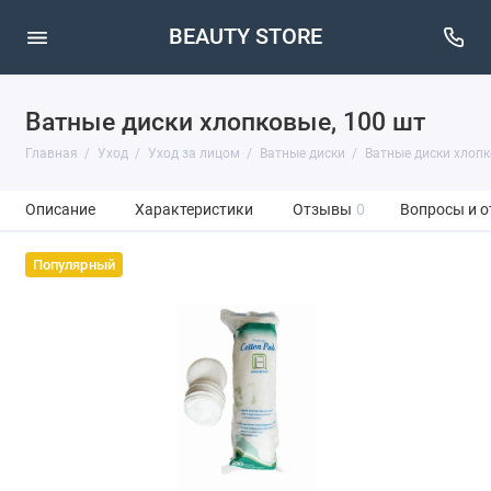
BEAUTY STORE
Ватные диски хлопковые, 100 шт
Главная
Уход
Уход за лицом
Ватные диски
Ватные диски хлопк
Описание
Характеристики
Отзывы
0
Вопросы и о
Популярный