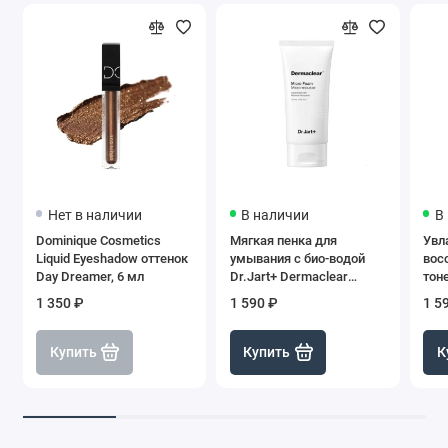
Нет в наличии
В наличии
В
Dominique Cosmetics
Мягкая пенка для
Увл
Liquid Eyeshadow оттенок
умывания с био-водой
вос
Day Dreamer, 6 мл
Dr.Jart+ Dermaclear
тоне
Micro-Mousse pH neutre
1 350 ₽
1 590 ₽
1 5
(прозрачная крышка),
120 мл
Купить
Купить
К