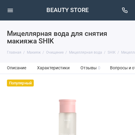
BEAUTY STORE
Мицеллярная вода для снятия
макияжа SHIK
Главная
Макияж
Очищение
Мицеллярная вода
SHIK
Мицелля
Описание
Характеристики
Отзывы
0
Вопросы и о
Популярный