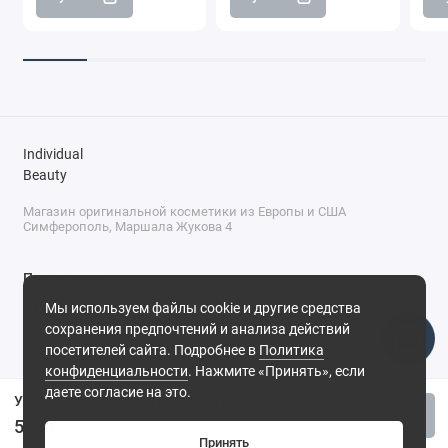
Individual
Beauty
Магазин оригинальной косметики из Европы и США
Симферополь, Маршала Жукова 4
Поддержка
Мы используем файлы cookie и другие средства
+7 (978) 586-46-46
сохранения предпочтений и анализа действий
ПН-ПТ: 9:00 - 18:00
посетителей сайта. Подробнее в
Политика
Суббота: 9:00 - 17:00
конфиденциальности
. Нажмите «Принять», если
Воскресенье: выходной
Симферополь, ул. Маршала Жукова, 4
даете согласие на это.
Увлажняющий тонер для лица Farm Stay Visible Difference Moisture Milk, 350 мл
Купить
580 ₽
Принять