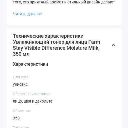
того, его приятный аромат и стильный дизайн делают
его прекрасным выбором для подарка.
Читать дальше
Увлажняющий тонер FarmStay Visible Difference
Moisture Milk - это идеальный выбор для тех, кто хочет
получить профессиональный уход за кожей в
Технические характеристики
Увлажняющий тонер для лица Farm
домашних условиях. Не откладывайте свою красоту
Stay Visible Difference Moisture Milk,
на потом - попробуйте уже сегодня!
350 мл
Характеристики
Для кого
унисекс
Область применения
лицо, шея и декольте
Объем, мл
350
Тип кожи