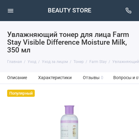
BEAUTY STORE
Увлажняющий тонер для лица Farm
Stay Visible Difference Moisture Milk,
350 мл
Главная
Уход
Уход за лицом
Тонер
Farm Stay
Увлажняющий то
Описание
Характеристики
Отзывы
0
Вопросы и о
Популярный