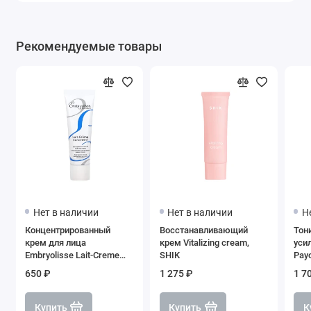
Рекомендуемые товары
Нет в наличии
Нет в наличии
Н
Концентрированный
Восстанавливающий
Тон
крем для лица
крем Vitalizing cream,
уси
Embryolisse Lait-Creme
SHIK
Payo
Concentre, 15 мл
650 ₽
1 275 ₽
1 7
Купить
Купить
К