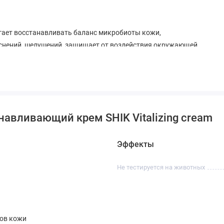
огает восстанавливать баланс микробиоты кожи,
снений, шелушений, защищает от воздействия окружающей
, улучшает текстуру кожи и подготавливает ее к нанесению
т ощущение нежной, гладкой и бархатистой кожи.
навливающий крем SHIK Vitalizing cream
Эффекты
Не тестируется на животных
пов кожи