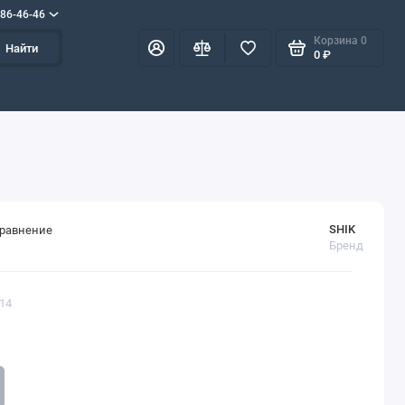
586-46-46
Корзина
0
Найти
0 ₽
SHIK
сравнение
Бренд
114