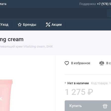
лата
Поддержка
+7 (978) 
Уход
Бренды
Акции
ing cream
ивающий крем Vitalizing cream, SHIK
В избранное
В 
Нет в наличии
Код товара: 
1 275 ₽
Купить