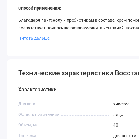
Способ применения:
Благодаря пантенолу и пребиотикам в составе, крем пом
препятствует появлению раздражения, высыпаний, покра
среды.
Читать дальше
Интенсивно увлажняет, смягчает, питает, восстанавливает
макияжа.
Легкая текстура крема мгновенно впитывается, оставляе
Технические характеристики Восста
Объём
: 40 мл
Характеристики
Для кого
унисекс
Область применения
лицо
Объем, мл
40
Тип кожи
для всех ти