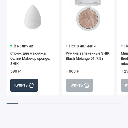
В наличии
Нет в наличии
Н
Спонж для макияжа
Румяна запеченные SHIK
Миц
белый Make-up sponge,
Blush Melange 01, 7,5 г
Biod
SHIK
mice
590 ₽
1 063 ₽
1 2
Купить
Купить
К