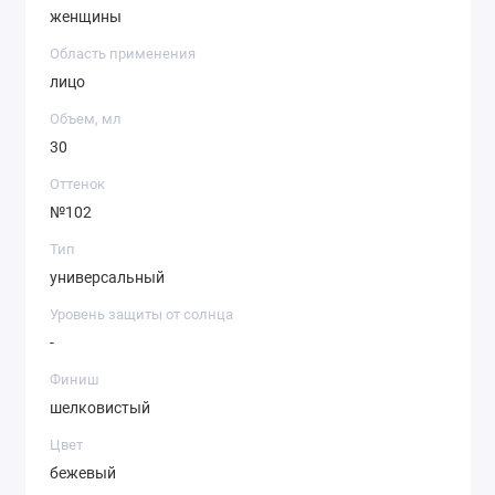
женщины
Область применения
лицо
Объем, мл
30
Оттенок
№102
Тип
универсальный
Уровень защиты от солнца
-
Финиш
шелковистый
Цвет
бежевый