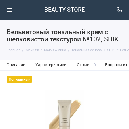
BEAUTY STORE
Вельветовый тональный крем с
шелковистой текстурой №102, SHIK
Главная
Макияж
Макияж лица
Тональная основа
SHIK
Вельв
Описание
Характеристики
Отзывы
0
Вопросы и о
Популярный