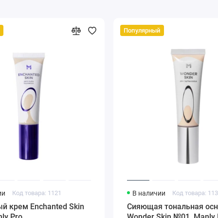
Популярный
ии
Код товара: 1121
В наличии
Код товара: 11
й крем Enchanted Skin
Сияющая тональная осн
ly Pro
Wonder Skin №01, Manly 