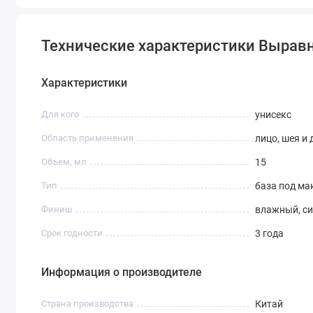
Технические характеристики Выравн
Характеристики
Для кого
унисекс
Область применения
лицо, шея и 
Объем, мл
15
Тип
база под м
Финиш
влажный, с
Срок годности
3 года
Информация о производителе
Страна производства
Китай