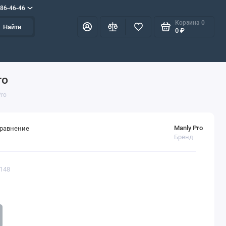
586-46-46
Корзина
0
Найти
0 ₽
ro
Pro
Manly Pro
сравнение
Бренд
1148