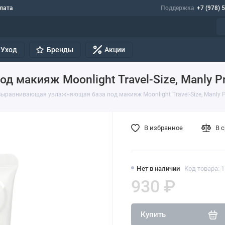
лата
Поддержка
+7 (978) 
Уход
Бренды
Акции
макияж Moonlight Travel-Size, Manly P
Выравнивающая увлажняющая база под макияж Moonlight Travel-Size, Manly 
В избранное
В 
Нет в наличии
Код товара: 
930 ₽
Купить