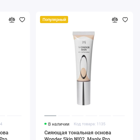
Популярный
34
В наличии
Код товара: 1135
ова
Сияющая тональная основа
Pro
Wonder Skin №02, Manly Pro