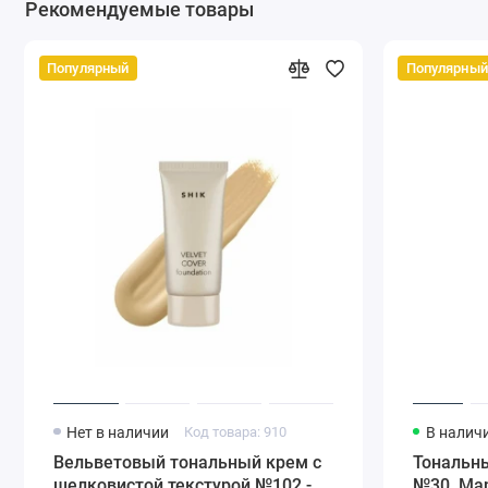
Рекомендуемые товары
Популярный
Популярный
Нет в наличии
Код товара: 910
В налич
Вельветовый тональный крем с
Тональны
шелковистой текстурой №102 -
№30, Man