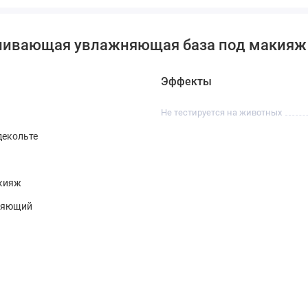
ивающая увлажняющая база под макияж Moo
Эффекты
Не тестируется на животных
декольте
акияж
ияющий